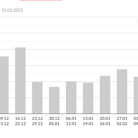
о
31.03.2025
09.12
16.12
23.12
30.12
06.01
13.01
20.01
27.01
03
15.12
22.12
29.12
05.01
12.01
19.01
26.01
02.02
09