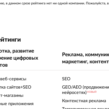
ию, в данном срезе рейтинга нет ни одной компании. Пожалуйста, 
ейтинги
отка, развитие
Реклама, коммуник
рение цифровых
маркетинг, контен
тов
 веб-сервисы
SEO
тка сайтов+SEO
GEO/AEO (продвижени
нейросетях)
НОВЫЙ
т-магазины
Контекстная реклама
ные приложения