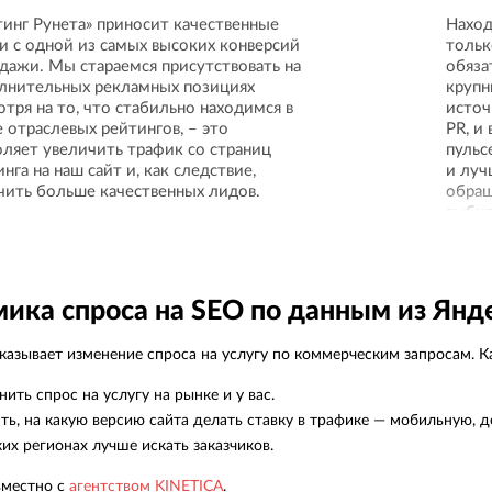
тинг Рунета» приносит качественные
Наход
ки с одной из самых высоких конверсий
тольк
одажи. Мы стараемся присутствовать на
обяза
лнительных рекламных позициях
крупн
отря на то, что стабильно находимся в
источ
 отраслевых рейтингов, – это
PR, и
оляет увеличить трафик со страниц
пульс
нга на наш сайт и, как следствие,
и луч
чить больше качественных лидов.
обращ
выбир
наход
ика спроса на SEO по данным из Янд
азывает изменение спроса на услугу по коммерческим запросам. Ка
нить спрос на услугу на рынке и у вас.
ть, на какую версию сайта делать ставку в трафике — мобильную, д
ких регионах лучше искать заказчиков.
вместно с
агентством KINETICA
.