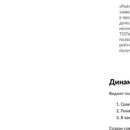
«Рей
заяв
в пр
допо
несм
ТОПе
позв
рейти
полу
Динам
Виджет пок
Срав
Поня
В ка
Создан со