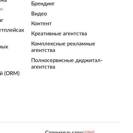
ама
Брендинг
ЫЙ
Видео
нг
Контент
етплейсах
Креативные агентства
г
Комплексные рекламные
ных
агентства
Полносервисные диджитал-
агентства
й (ORM)
Строительство
НОВЫЙ