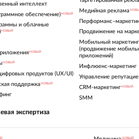
Таргетированная рекл
венный интеллект
Медийная реклама
НОВ
граммное обеспечение)
НОВЫЙ
Перформанс–маркети
граммы и облачные
)
Продвижение на марк
НОВЫЙ
Мобильный маркетин
(продвижение мобиль
риложения
НОВЫЙ
приложений)
ы
НОВЫЙ
Инфлюенс-маркетинг
цифровых продуктов (UX/UI)
Управление репутацие
ская поддержка
НОВЫЙ
CRM-маркетинг
НОВЫЙ
финг
SMM
евая экспертиза
Медицина
ЫЙ
НОВЫЙ