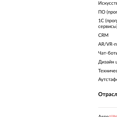
Искусст
ПО (про
1С (про
сервисы
CRM
AR/VR-п
Чат-бот
Дизайн 
Техниче
Аутстаф
Отрасл
Авто
НОВ