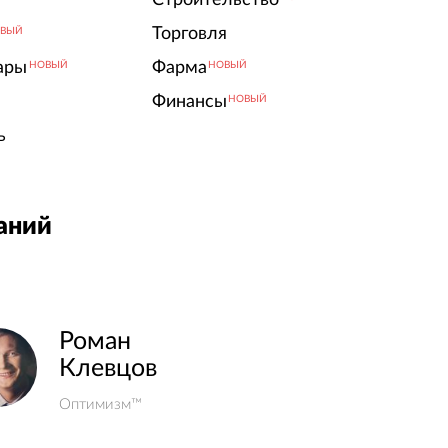
Торговля
ВЫЙ
ары
Фарма
НОВЫЙ
НОВЫЙ
Финансы
НОВЫЙ
ь
аний
Роман
Клевцов
Оптимизм™