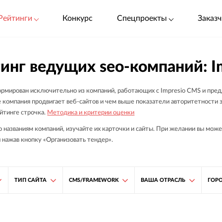
Рейтинги
Конкурс
Спецпроекты
Заказч
инг ведущих seo-компаний: I
ормирован исключительно из компаний, работающих с Impresio CMS и пред
 компания продвигает веб-сайтов и чем выше показатели авторитетности э
йтинге строчка.
Методика и критерии оценки
о названиям компаний, изучайте их карточки и сайты. При желании вы мож
 нажав кнопку «Организовать тендер».
ТИП САЙТА
CMS/FRAMEWORK
ВАША ОТРАСЛЬ
ГОР