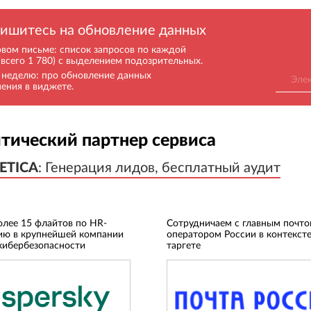
ишитесь на обновление данных
рвом письме: список запросов по каждой
(всего 1 780) с выделением подозрительных.
в неделю: про обновление данных
нения в виджете.
тический партнер сервиса
ETICA
ETICA
:
:
Генерация лидов, бесплатный аудит
Генерация лидов, бесплатный аудит
олее 15 флайтов по HR-
Сотрудничаем с главным почт
ию в крупнейшей компании
оператором России в контексте
кибербезопасности
таргете