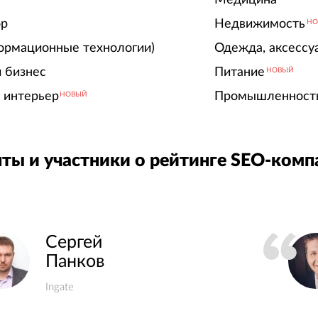
ор
Недвижимость
НО
ормационные технологии)
Одежда, аксессу
 бизнес
Питание
НОВЫЙ
 интерьер
Промышленност
НОВЫЙ
ты и участники о рейтинге SEO-комп
Сергей
Панков
Ingate