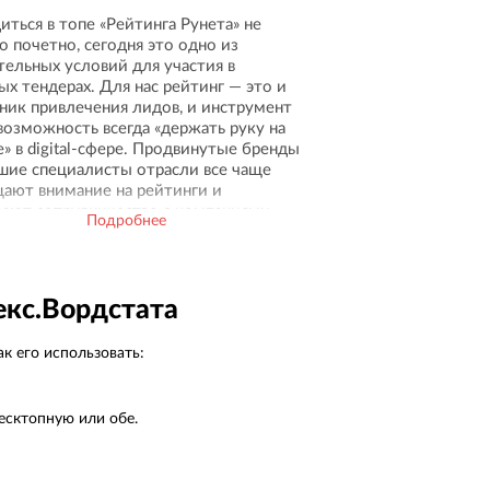
иться в топе «Рейтинга Рунета» не
о почетно, сегодня это одно из
тельных условий для участия в
ых тендерах. Для нас рейтинг — это и
ник привлечения лидов, и инструмент
 возможность всегда «держать руку на
е» в digital-сфере. Продвинутые бренды
шие специалисты отрасли все чаще
ают внимание на рейтинги и
ают сотрудничество с компаниями,
Подробнее
ящимися на верхних позициях.
екс.Вордстата
к его использовать:
есктопную или обе.