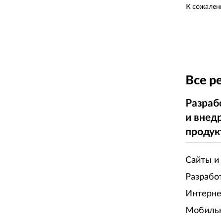
К сожален
Все р
Разраб
и внед
продук
Сайты и
Разрабо
Интерне
Мобиль