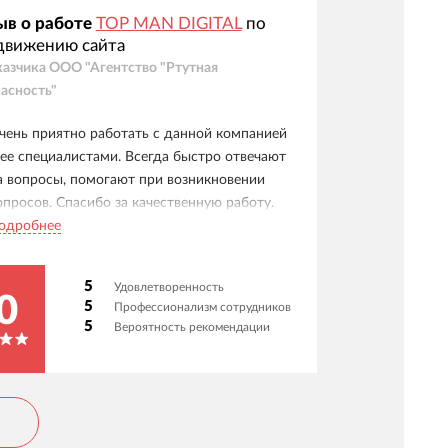
ыв о работе
TOP MAN DIGITAL
по
движению сайта
казчика
ООО "Агентство "Ртутная
асность"
чень приятно работать с данной компанией
 ее специалистами. Всегда быстро отвечают
а вопросы, помогают при возникновении
опросов. Спасибо за качественную работу.
одробнее
5
Удовлетворенность
0
5
Профессионализм сотрудников
5
Вероятность рекомендации