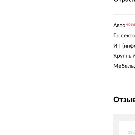
Авто
НОВ
Госсект
ИТ (инф
Крупный
Мебель,
Отзыв
19.