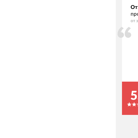
От
пр
от 
5