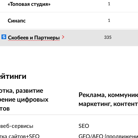
«Топовая студия»
1
Синапс
1
Скобеев и Партнеры
335
ейтинги
отка, развитие
Реклама, коммуник
рение цифровых
маркетинг, контен
тов
 веб-сервисы
SEO
тка сайтов+SEO
GEO/AEO (продвижени