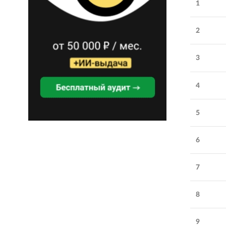
1
2
3
4
5
6
Обратите внимание
7
BF360
:
результативное
8
SEO, сопровождение
разработки и техническая
9
поддержка