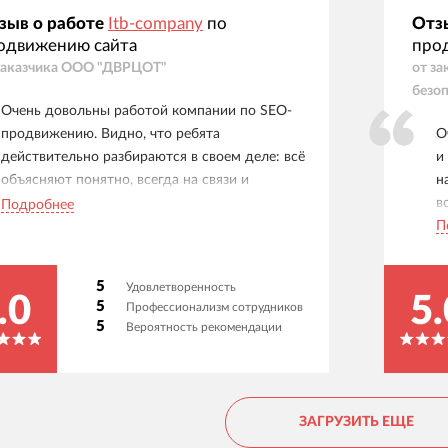
зыв о работе
Itb-company
по
Отз
одвижению сайта
про
заказчика
ООО "ДВРЦОТ"
от за
безоп
Очень довольны работой компании по SEO-
продвижению. Видно, что ребята
О
действительно разбираются в своем деле: всё
и
объясняют понятно, всегда на связи и
н
работают на результат. Результат за год
в
Подробнее
работы - значительно увеличился
П
органический трафик, улучшились позиции
сайта в поисковых системах (google/яндекс).
5
Удовлетворенность
Хотелось бы отметить работу Максима
.0
5.
5
Профессионализм сотрудников
Басова, настоящий профессионал своего дела,
5
Вероятность рекомендации
очень комфортно работать. Максим, спасибо
вам)
ЗАГРУЗИТЬ ЕЩЕ