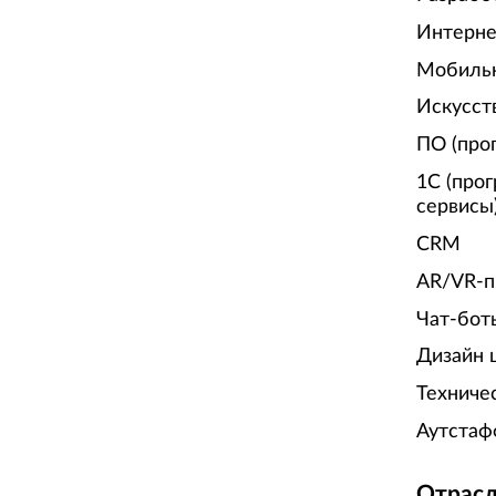
Интерне
Мобиль
Искусст
ПО (про
1С (про
сервисы
CRM
AR/VR-п
Чат-бот
Дизайн 
Техниче
Аутстаф
Отрасл