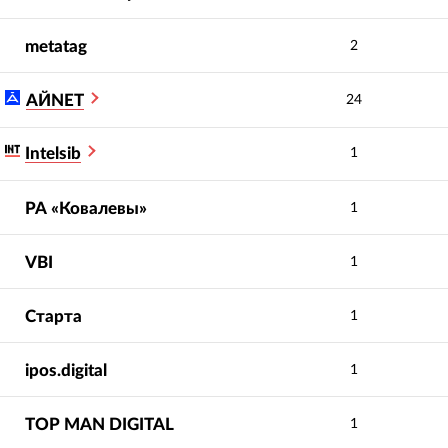
Профессионализм
Вероятнос
5.0
5.0
metatag
2
сотрудников
:
рекоменд
АЙNET
24
Intelsib
1
продвижение
SEO-сопровождение
ративного сайта, в
разработки и продвижение
РА «Ковалевы»
числе реализация
1
сайта glo™
ктуры проекта
VBI
1
Старта
1
ipos.digital
1
TOP MAN DIGITAL
1