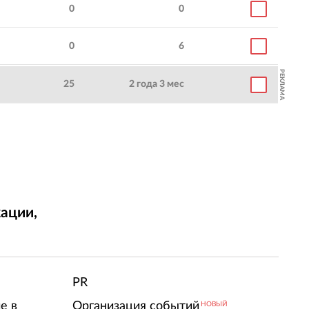
0
0
0
6
РЕКЛАМА
25
2 года 3 мес
ации,
т
PR
е в
Организация событий
НОВЫЙ