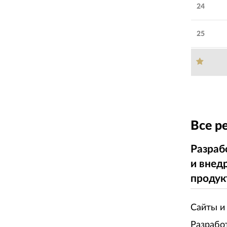
24
25
Все р
Разраб
и внед
продук
Сайты и
Разрабо