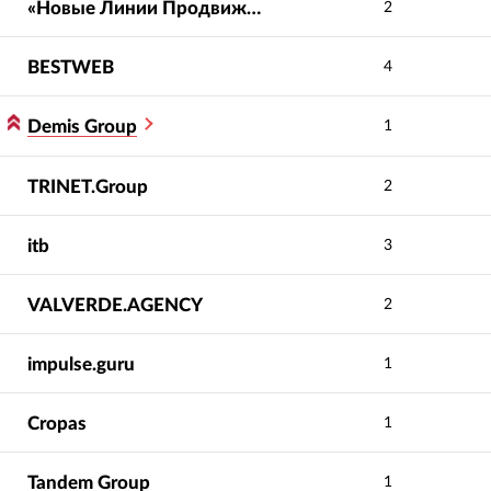
«Новые Линии Продвижения»
2
BESTWEB
4
Demis Group
1
TRINET.Group
2
itb
3
VALVERDE.AGENCY
2
impulse.guru
1
Cropas
1
Tandem Group
1