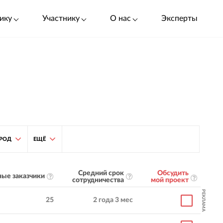
ику
Участнику
О нас
Эксперты
РОД
ЕЩЁ
Средний срок
Обсудить
ые заказчики
сотрудничества
мой проект
РЕКЛАМА
25
2 года 3 мес