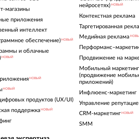
нейросетях)
НОВЫЙ
т-магазины
Контекстная реклама
ные приложения
Таргетированная рекл
венный интеллект
Медийная реклама
НОВ
граммное обеспечение)
НОВЫЙ
Перформанс–маркети
граммы и облачные
)
Продвижение на марк
НОВЫЙ
Мобильный маркетин
(продвижение мобиль
риложения
НОВЫЙ
приложений)
ы
НОВЫЙ
Инфлюенс-маркетинг
цифровых продуктов (UX/UI)
Управление репутацие
ская поддержка
НОВЫЙ
CRM-маркетинг
НОВЫЙ
финг
SMM
евая экспертиза