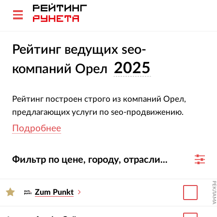
Рейтинг ведущих seo-
2025
компаний Орел
Рейтинг построен строго из компаний Орел,
предлагающих услуги по seo-продвижению.
Подробнее
Принцип построения прост: чем больше
компания продвигает веб-сайтов и чем выше
Фильтр по цене, городу, отрасли...
показатели авторитетности этих сайтов с точки
зрения Яндекс и Google, тем выше занимаемая в
РЕКЛАМА
данном рейтинге строчка.
Zum Punkt
Кликайте по названиям компаний, изучайте их
карточки и сайты. Обратите внимание: вы