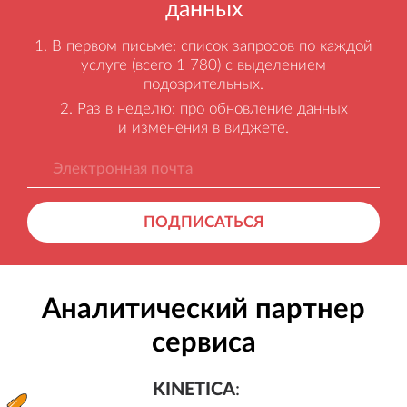
данных
В первом письме: список запросов по каждой
услуге (всего 1 780) с выделением
подозрительных.
Раз в неделю: про обновление данных
и изменения в виджете.
ПОДПИСАТЬСЯ
Аналитический партнер
сервиса
KINETICA
:
Генерация лидов, бесплатный а
KINETICA
: