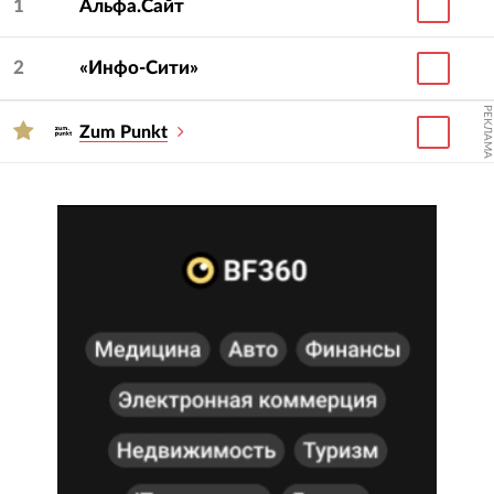
1
Альфа.Сайт
можете провести тендер, пометив
понравившихся участников рейтинга галочками и
2
«Инфо-Сити»
нажав кнопку «Организовать тендер».
РЕКЛАМА
Zum Punkt