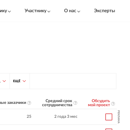
ику
Участнику
О нас
Эксперты
Д
ЕЩЁ
Средний срок
Обсудить
ые заказчики
сотрудничества
мой проект
РЕКЛАМА
25
2 года 3 мес