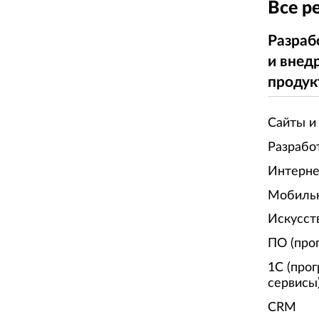
Все р
Разраб
и внед
продук
Сайты и
Разрабо
Интерне
Мобиль
Искусст
ПО (про
1С (про
сервисы
CRM