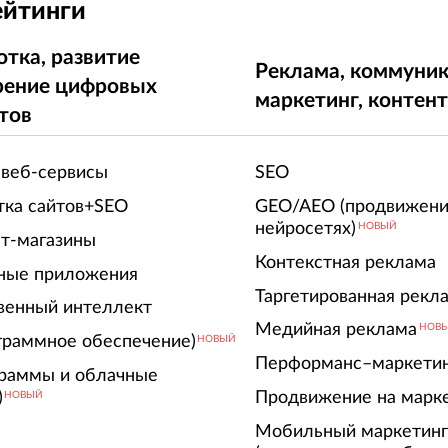
ейтинги
отка, развитие
Реклама, коммуник
рение цифровых
маркетинг, контен
тов
 веб-сервисы
SEO
тка сайтов+SEO
GEO/AEO (продвижени
нейросетях)
НОВЫЙ
т-магазины
Контекстная реклама
ные приложения
Таргетированная рекл
венный интеллект
Медийная реклама
НОВ
граммное обеспечение)
НОВЫЙ
Перформанс–маркети
граммы и облачные
)
Продвижение на марк
НОВЫЙ
Мобильный маркетин