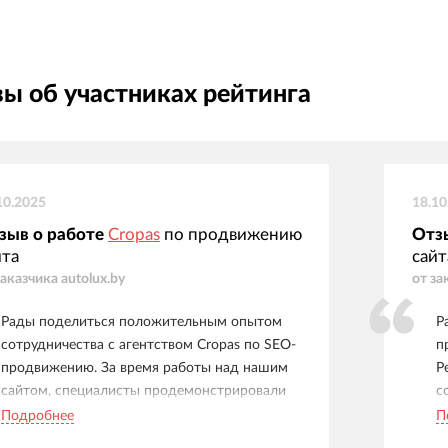
ы об участниках рейтинга
10.2025
18.10
зыв о работе
Cropas
по продвижению
Отз
йта
сайт
заказчика
autolux.by
от за
Рады поделиться положительным опытом
Р
сотрудничества с агентством Cropas по SEO-
п
продвижению. За время работы над нашим
Р
сайтом, специалисты продемонстрировали
с
высокий профессионализм и глубокое
к
Подробнее
П
понимание специфики ниши проката