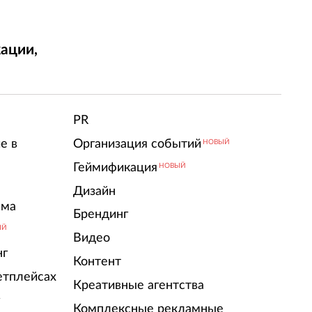
ации,
т
PR
е в
Организация событий
НОВЫЙ
Геймификация
НОВЫЙ
Дизайн
ама
Брендинг
ЫЙ
Видео
нг
Контент
етплейсах
Креативные агентства
г
Комплексные рекламные