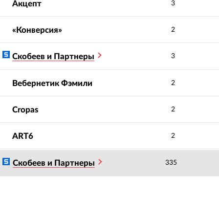
Акцепт
3
«Конверсия»
2
Скобеев и Партнеры
3
Вебернетик Фэмили
2
Cropas
2
ART6
2
Скобеев и Партнеры
335