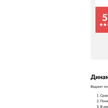
5
Динам
Виджет пок
Срав
Поня
В ка