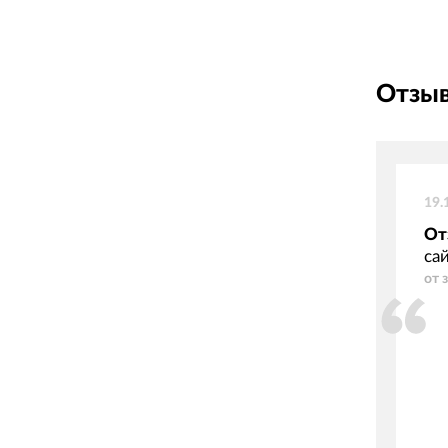
Отзыв
19.
От
са
от 