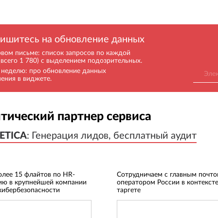
ишитесь на обновление данных
рвом письме: список запросов по каждой
(всего 1 780) с выделением подозрительных.
в неделю: про обновление данных
нения в виджете.
тический партнер сервиса
ETICA
ETICA
:
:
Генерация лидов, бесплатный аудит
Генерация лидов, бесплатный аудит
олее 15 флайтов по HR-
Сотрудничаем с главным почт
ию в крупнейшей компании
оператором России в контексте
кибербезопасности
таргете