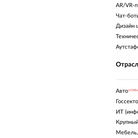
AR/VR-п
Чат-бот
Дизайн 
Техниче
Аутстаф
Отрасл
Авто
НОВ
Госсект
ИТ (инф
Крупный
Мебель,