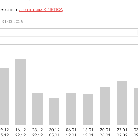
вместно с
агентством KINETICA
.
о
31.03.2025
09.12
16.12
23.12
30.12
06.01
13.01
20.01
27.01
03
15.12
22.12
29.12
05.01
12.01
19.01
26.01
02.02
09