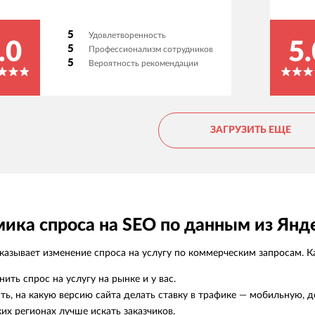
автомобилей. Они разработали эффективную
стратегию, которая позволила значительно
5
Удовлетворенность
увеличить нашу видимость в поисковых
.0
5.
5
Профессионализм сотрудников
системах. Мы получили прозрачную
5
Вероятность рекомендации
отчетность и оперативное взаимодействие на
всех этапах. Благодаря их работе,
органический трафик на сайт вырос, что
напрямую повлияло на увеличение числа
ЗАГРУЗИТЬ ЕЩЕ
заказов. Рекомендуем как надежного партнера
по SEO.
ика спроса на SEO по данным из Янд
азывает изменение спроса на услугу по коммерческим запросам. Ка
нить спрос на услугу на рынке и у вас.
ть, на какую версию сайта делать ставку в трафике — мобильную, д
ких регионах лучше искать заказчиков.