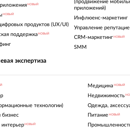
(продвижение мобиль
риложения
НОВЫЙ
приложений)
ы
НОВЫЙ
Инфлюенс-маркетинг
цифровых продуктов (UX/UI)
Управление репутацие
ская поддержка
НОВЫЙ
CRM-маркетинг
НОВЫЙ
финг
SMM
евая экспертиза
Медицина
ЫЙ
НОВЫЙ
ор
Недвижимость
НО
ормационные технологии)
Одежда, аксессу
 бизнес
Питание
НОВЫЙ
 интерьер
Промышленност
НОВЫЙ