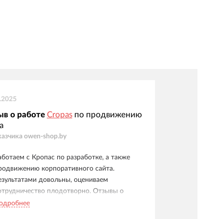
.2025
ыв о работе
Cropas
по продвижению
а
казчика
owen-shop.by
аботаем с Кропас по разработке, а также
родвижению корпоративного сайта.
езультатами довольны, оцениваем
отрудничество плодотворно. Отзывы о
омпании положительный. Рекомендуем!
одробнее