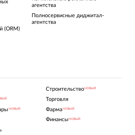
ных
агентства
Полносервисные диджитал-
агентства
й (ORM)
Строительство
НОВЫЙ
Торговля
ВЫЙ
ары
Фарма
НОВЫЙ
НОВЫЙ
Финансы
НОВЫЙ
ь