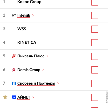
1
Kokoc Group
2
Intelsib
3
WSS
4
KINETICA
5
Пиксель Плюс
6
Demis Group
7
Скобеев и Партнеры
РЕКЛАМА
АЙNET