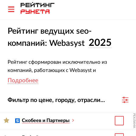
Рейтинг ведущих seo-
2025
компаний: Webasyst
Рейтинг сформирован исключительно из
компаний, работающих с Webasyst и
предлагающих услуги по seo-продвижению.
Подробнее
Принцип построения прост: чем больше
компания продвигает веб-сайтов и чем выше
Фильтр по цене, городу, отрасли...
показатели авторитетности этих сайтов с точки
зрения поисковых систем, тем выше занимаемая в
РЕКЛАМА
данном рейтинге строчка.
Методика и критерии
Скобеев и Партнеры
оценки