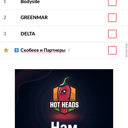
1
Bodysite
Кликайте по названиям компаний, изучайте их
карточки и сайты. При желании вы можете
2
GREENMAR
провести тендер, обозначив любых участников
рейтинга галочками и нажав кнопку
3
DELTA
«Организовать тендер».
РЕКЛАМА
Скобеев и Партнеры