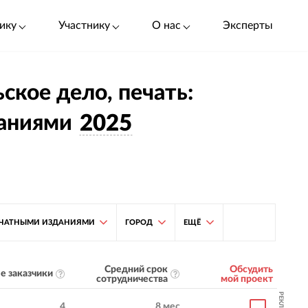
ику
Участнику
О нас
Эксперты
ское дело, печать:
даниями
2025
ПЕЧАТНЫМИ ИЗДАНИЯМИ
ГОРОД
ЕЩЁ
Средний срок
Обсудить
е заказчики
сотрудничества
мой проект
РЕКЛАМА
4
8 мес