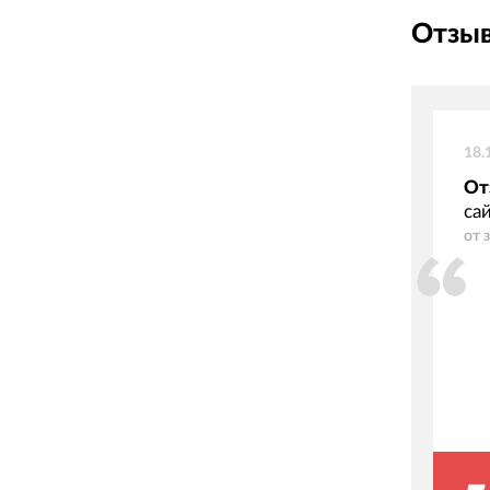
Отзыв
18.
От
са
от 