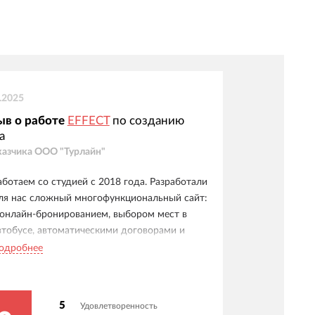
.2025
ыв о работе
EFFECT
по созданию
а
казчика
ООО "Турлайн"
аботаем со студией с 2018 года. Разработали
ля нас сложный многофункциональный сайт:
 онлайн-бронированием, выбором мест в
втобусе, автоматическими договорами и
истемой бонусов. Особо отмечаем удобные
одробнее
ичные кабинеты для клиентов, менеджеров и
гентов. Отдельное спасибо службе
оддержки - реагируют мгновенно, видна
5
Удовлетворенность
скренняя вовлеченность в наш проект.