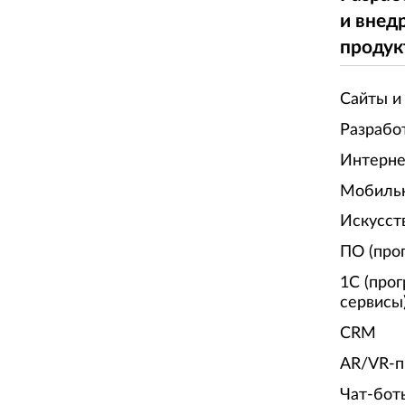
и внед
продук
Сайты и
Разрабо
Интерне
Мобиль
Искусст
ПО (про
1С (про
сервисы
CRM
AR/VR-п
Чат-бот