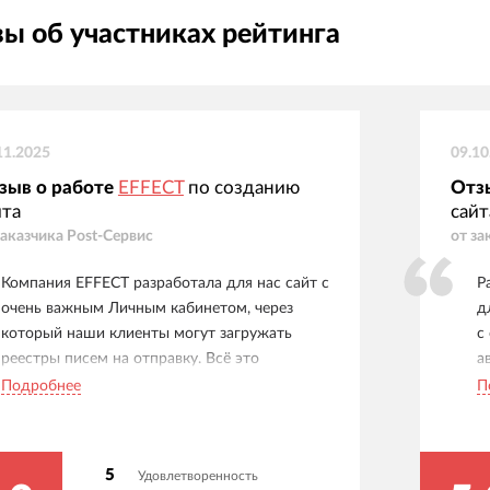
ы об участниках рейтинга
11.2025
09.10
зыв о работе
EFFECT
по созданию
Отз
йта
сайт
заказчика
Post-Сервис
от за
Компания EFFECT разработала для нас сайт с
Р
очень важным Личным кабинетом, через
д
который наши клиенты могут загружать
с
реестры писем на отправку. Всё это
а
интегрировано с нашей 1С, которую также
с
Подробнее
П
дорабатывали под наши нужды. Ребята
л
огромные молодцы и профессионалы.
а
Работаем уже много лет, тех. поддержка
п
5
Удовлетворенность
всегда на связи, никогда ни в чем не
и