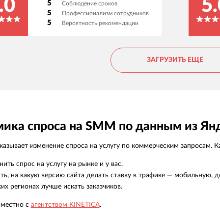
.0
5.
5
Соблюдение сроков
отказывают, всегда советуют как лучше. При
Н
5
Профессионализм сотрудников
этом ценник за час работы у них очень
р
5
Вероятность рекомендации
приемлемый. Советуем!
и
ЗАГРУЗИТЬ ЕЩЕ
ика спроса на SMM по данным из Ян
азывает изменение спроса на услугу по коммерческим запросам. Ка
нить спрос на услугу на рынке и у вас.
ть, на какую версию сайта делать ставку в трафике — мобильную, д
ких регионах лучше искать заказчиков.
вместно с
агентством KINETICA
.