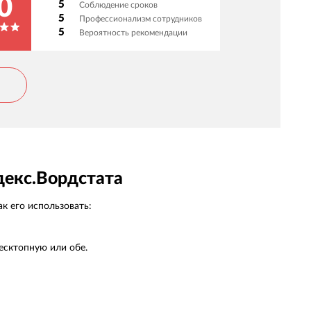
0
5
Соблюдение сроков
адежный партнер - доверяем им и уверенно
5
Профессионализм сотрудников
екомендуем как ответственных
5
Вероятность рекомендации
сполнителей!
декс.Вордстата
к его использовать:
есктопную или обе.