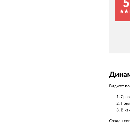
5
Динам
Виджет пок
Срав
Поня
В ка
Создан со