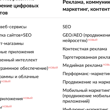
Реклама, коммуник
рение цифровых
маркетинг, контен
тов
 веб-сервисы
SEO
тка сайтов+SEO
GEO/AEO (продвижени
нейросетях)
НОВЫЙ
т-магазины
Контекстная реклама
ные приложения
Таргетированная рекл
венный интеллект
Медийная реклама
НОВ
граммное обеспечение)
НОВЫЙ
Перформанс–маркети
граммы и облачные
)
Продвижение на марк
НОВЫЙ
Мобильный маркетин
(продвижение мобиль
риложения
НОВЫЙ
приложений)
ы
НОВЫЙ
Инфлюенс-маркетинг