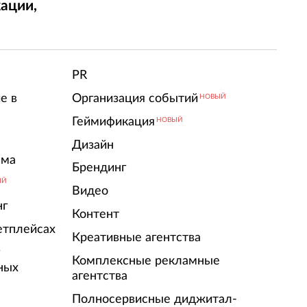
ации,
т
PR
е в
Организация событий
НОВЫЙ
Геймификация
НОВЫЙ
Дизайн
ама
Брендинг
ЫЙ
Видео
нг
Контент
етплейсах
Креативные агентства
г
Комплексные рекламные
ных
агентства
Полносервисные диджитал-