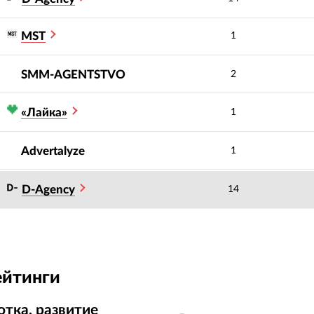
MST
1
SMM-AGENTSTVO
2
«Лайка»
1
Advertalyze
1
D-Agency
14
ейтинги
отка, развитие