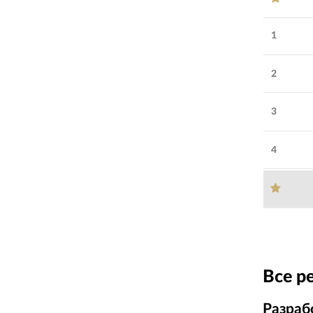
1
2
3
4
Все р
Разраб