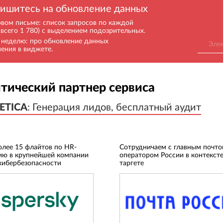
ишитесь на обновление данных
рвом письме: список запросов по каждой
(всего 1 780) с выделением подозрительных.
в неделю: про обновление данных
нения в виджете.
тический партнер сервиса
ETICA
ETICA
:
:
Генерация лидов, бесплатный аудит
Генерация лидов, бесплатный аудит
олее 15 флайтов по HR-
Сотрудничаем с главным почт
ию в крупнейшей компании
оператором России в контексте
кибербезопасности
таргете