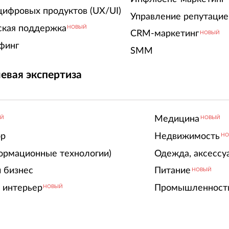
цифровых продуктов (UX/UI)
Управление репутацие
ская поддержка
НОВЫЙ
CRM-маркетинг
НОВЫЙ
финг
SMM
евая экспертиза
Медицина
ЫЙ
НОВЫЙ
ор
Недвижимость
НО
ормационные технологии)
Одежда, аксессу
 бизнес
Питание
НОВЫЙ
 интерьер
Промышленност
НОВЫЙ