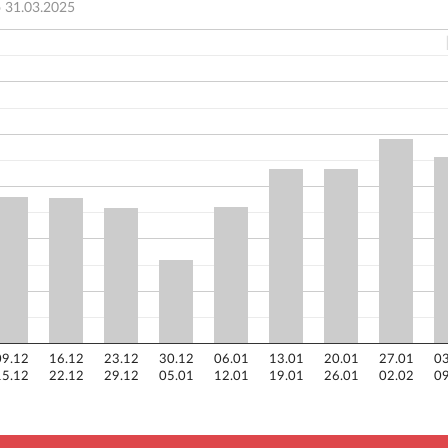
о
31.03.2025
09.12
16.12
23.12
30.12
06.01
13.01
20.01
27.01
03
15.12
22.12
29.12
05.01
12.01
19.01
26.01
02.02
09