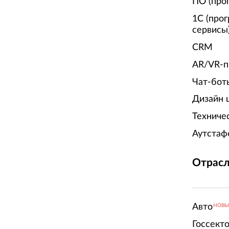
ПО (про
1С (про
сервисы
CRM
AR/VR-п
Чат-бот
Дизайн 
Техниче
Аутстаф
Отрасл
Авто
НОВ
Госсект