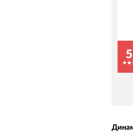
5
Динам