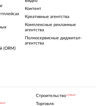
Видео
нг
Контент
етплейсах
Креативные агентства
г
Комплексные рекламные
ных
агентства
Полносервисные диджитал-
агентства
й (ORM)
Строительство
НОВЫЙ
Торговля
ВЫЙ