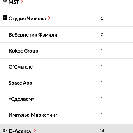
MST
1
Студия Чижова
1
Вебернетик Фэмили
2
Kokoc Group
1
О'Смысле
1
Space App
1
«Сделаем»
1
Импульс-Маркетинг
1
D-Agency
14