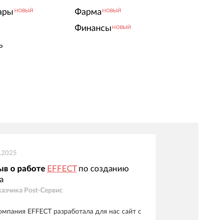
ары
Фарма
НОВЫЙ
НОВЫЙ
Финансы
НОВЫЙ
ь
.2025
ыв о работе
EFFECT
по созданию
а
казчика
Post-Сервис
омпания EFFECT разработала для нас сайт с