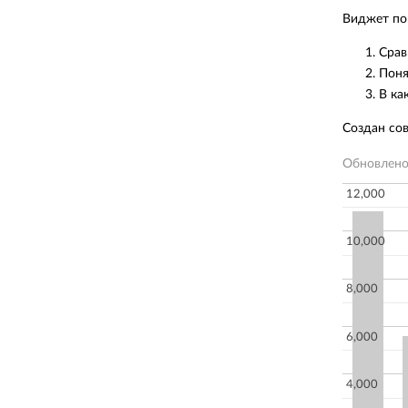
Виджет пок
Срав
Поня
В ка
Создан со
Обновлен
12,000
10,000
8,000
6,000
4,000