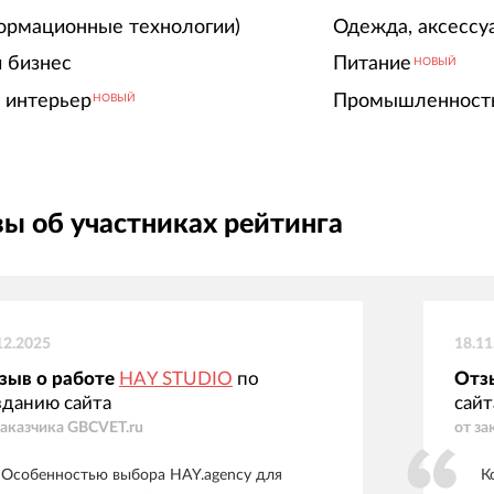
ормационные технологии)
Одежда, аксессу
 бизнес
Питание
НОВЫЙ
 интерьер
Промышленност
НОВЫЙ
ы об участниках рейтинга
12.2025
18.11
зыв о работе
HAY STUDIO
по
Отз
зданию сайта
сайт
заказчика
GBCVET.ru
от за
Особенностью выбора HAY.agency для
К