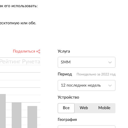
к его использовать:
есктопную или обе.
Поделиться
Услуга
Рейтинг Рунета
SMM
Период
Понедельно за 2022 год
12 последних недель
Устройство
Все
Web
Mobile
География