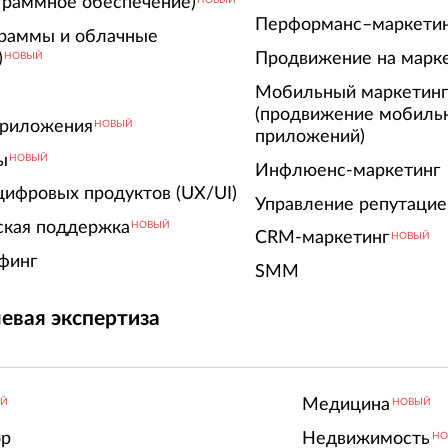
граммное обеспечение)
НОВЫЙ
Перформанс–маркети
граммы и облачные
)
Продвижение на марк
НОВЫЙ
Мобильный маркетин
(продвижение мобиль
риложения
НОВЫЙ
приложений)
ы
НОВЫЙ
Инфлюенс-маркетинг
цифровых продуктов (UX/UI)
Управление репутацие
ская поддержка
НОВЫЙ
CRM-маркетинг
НОВЫЙ
финг
SMM
евая экспертиза
Медицина
ЫЙ
НОВЫЙ
ор
Недвижимость
НО