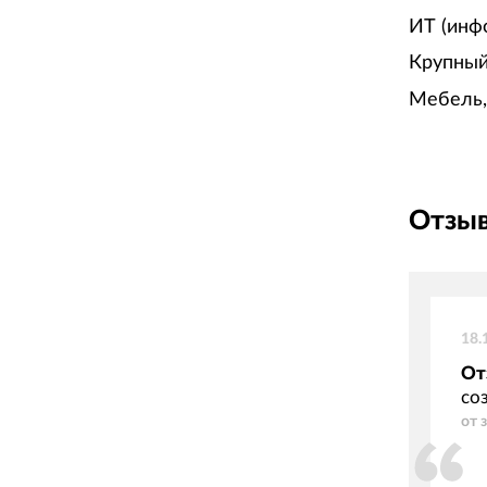
ИТ (инф
Крупный
Мебель,
Отзыв
18.
От
со
от 