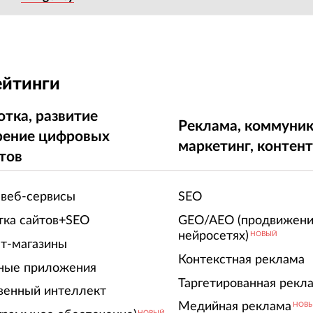
ейтинги
отка, развитие
Реклама, коммуник
рение цифровых
маркетинг, контен
тов
 веб-сервисы
SEO
тка сайтов+SEO
GEO/AEO (продвижени
нейросетях)
НОВЫЙ
т-магазины
Контекстная реклама
ные приложения
Таргетированная рекл
венный интеллект
Медийная реклама
НОВ