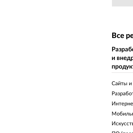
Все р
Разраб
и внед
продук
Сайты и
Разрабо
Интерне
Мобиль
Искусст