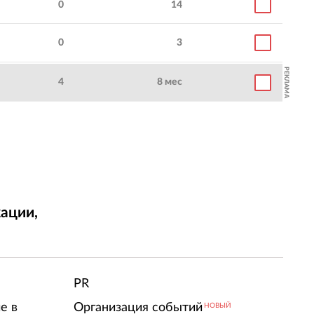
0
14
0
3
РЕКЛАМА
4
8 мес
ации,
т
PR
е в
Организация событий
НОВЫЙ