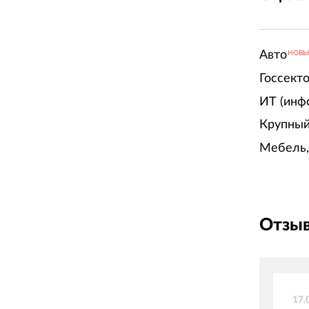
Авто
НОВ
Госсект
ИТ (инф
Крупный
Мебель,
Отзыв
17.