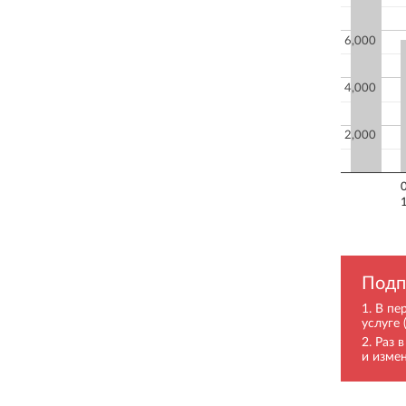
6,000
4,000
2,000
Подп
В пе
услуге 
Раз 
и изме