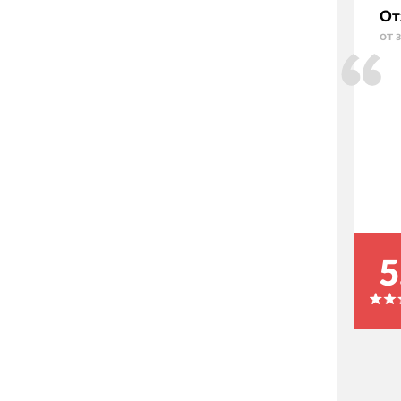
От
от 
5