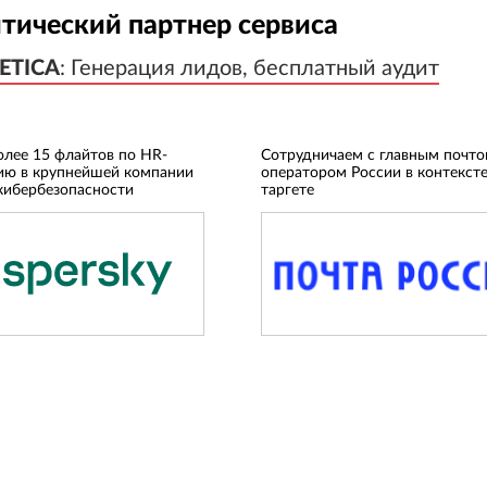
тический партнер сервиса
ETICA
ETICA
:
:
Генерация лидов, бесплатный аудит
Генерация лидов, бесплатный аудит
олее 15 флайтов по HR-
Сотрудничаем с главным почт
ию в крупнейшей компании
оператором России в контексте
кибербезопасности
таргете