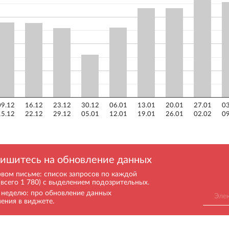
09.12
16.12
23.12
30.12
06.01
13.01
20.01
27.01
03
15.12
22.12
29.12
05.01
12.01
19.01
26.01
02.02
09
ишитесь на обновление данных
рвом письме: список запросов по каждой
(всего 1 780) с выделением подозрительных.
в неделю: про обновление данных
нения в виджете.