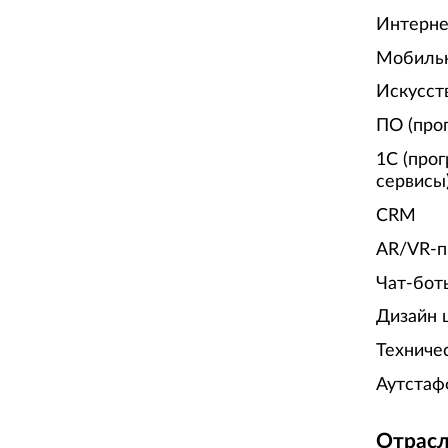
Интерне
Мобиль
Искусст
ПО (про
1С (про
сервисы
CRM
AR/VR-п
Чат-бот
Дизайн 
Техниче
Аутстаф
Отрасл