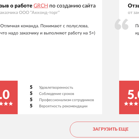
зыв о работе
GRCH
по созданию сайта
Отз
заказчика
ООО "Акконд-торг"
от за
Отличная команда. Понимают с полуслова,
П
что надо заказчику и выполняют работу на 5+)
и
5
Удовлетворенность
.0
5.
5
Соблюдение сроков
5
Профессионализм сотрудников
5
Вероятность рекомендации
ЗАГРУЗИТЬ ЕЩЕ