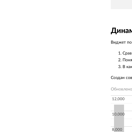
Динам
Виджет пок
Срав
Поня
В ка
Создан со
Обновлен
12,000
10,000
8,000