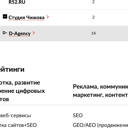
R52.RU
2
Студия Чижова
2
D-Agency
14
ейтинги
отка, развитие
Реклама, коммуник
рение цифровых
маркетинг, контен
тов
 веб-сервисы
SEO
тка сайтов+SEO
GEO/AEO (продвижени