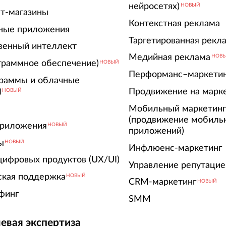
нейросетях)
НОВЫЙ
т-магазины
Контекстная реклама
ные приложения
Таргетированная рекл
венный интеллект
Медийная реклама
НОВ
граммное обеспечение)
НОВЫЙ
Перформанс–маркети
граммы и облачные
)
Продвижение на марк
НОВЫЙ
Мобильный маркетин
(продвижение мобиль
риложения
НОВЫЙ
приложений)
ы
НОВЫЙ
Инфлюенс-маркетинг
цифровых продуктов (UX/UI)
Управление репутацие
ская поддержка
НОВЫЙ
CRM-маркетинг
НОВЫЙ
финг
SMM
евая экспертиза