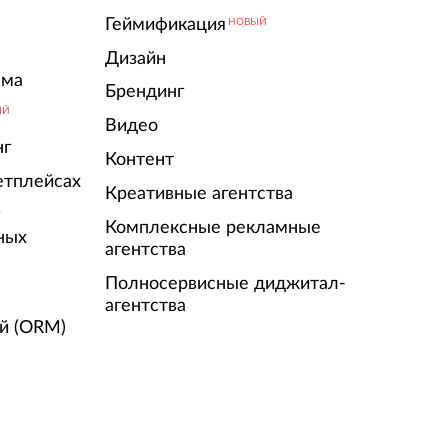
Геймификация
НОВЫЙ
Дизайн
ама
Брендинг
ЫЙ
Видео
нг
Контент
етплейсах
Креативные агентства
г
Комплексные рекламные
ных
агентства
Полносервисные диджитал-
агентства
й (ORM)