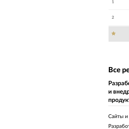
1
2
Все р
Разраб
и внед
продук
Сайты и
Разрабо