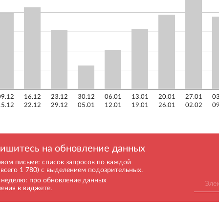
09.12
16.12
23.12
30.12
06.01
13.01
20.01
27.01
03
15.12
22.12
29.12
05.01
12.01
19.01
26.01
02.02
09
ишитесь на обновление данных
рвом письме: список запросов по каждой
(всего 1 780) с выделением подозрительных.
в неделю: про обновление данных
нения в виджете.