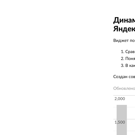
Динам
Яндек
Виджет пок
Срав
Поня
В ка
Создан со
Обновлен
2,000
1,500