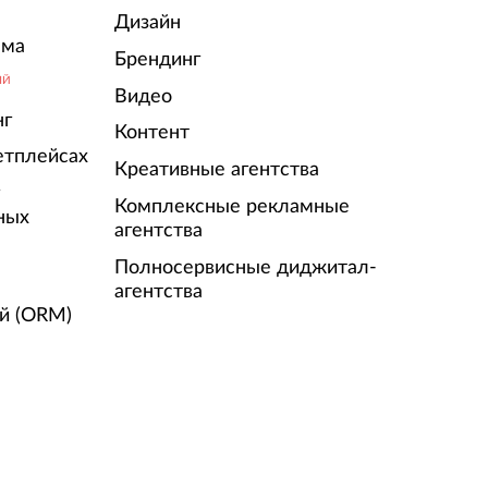
Дизайн
ама
Брендинг
ЫЙ
Видео
нг
Контент
етплейсах
Креативные агентства
г
Комплексные рекламные
ных
агентства
Полносервисные диджитал-
агентства
й (ORM)