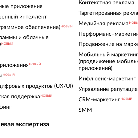
Контекстная реклама
ные приложения
Таргетированная рекл
венный интеллект
Медийная реклама
НОВ
граммное обеспечение)
НОВЫЙ
Перформанс–маркети
граммы и облачные
)
Продвижение на марк
НОВЫЙ
Мобильный маркетин
(продвижение мобиль
риложения
НОВЫЙ
приложений)
ы
НОВЫЙ
Инфлюенс-маркетинг
цифровых продуктов (UX/UI)
Управление репутацие
ская поддержка
НОВЫЙ
CRM-маркетинг
НОВЫЙ
финг
SMM
евая экспертиза