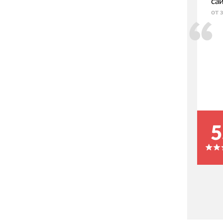
са
от 
5