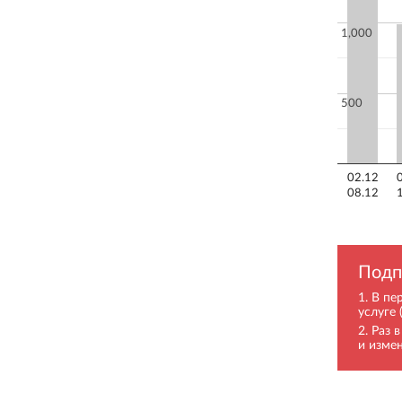
1,000
500
02.12
08.12
Подп
В пе
услуге 
Раз 
и изме