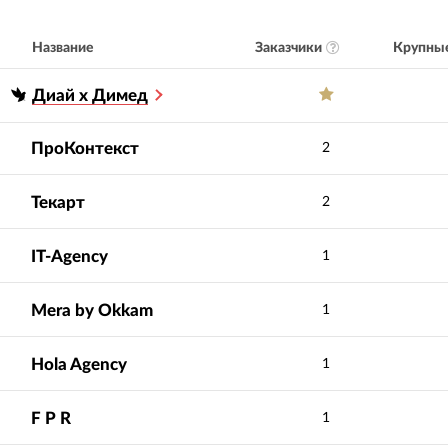
Заказчики
Крупные
Название
Диай х Димед
ПроКонтекст
2
Текарт
2
IT-Agency
1
Mera by Okkam
1
Hola Agency
1
F P R
1