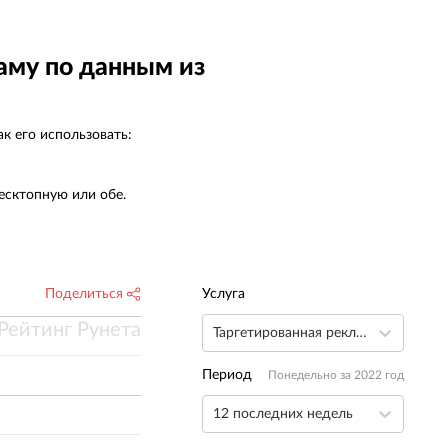
снованные на широкой насмотренности и
пыте. Оперативная реакция на запросы,
мение предлагать лучшие решения и
аму по данным из
тражать стратегические цели ГК ВИК в
ифровом пространстве делают это
отрудничество особенно значимым для нас.
к его использовать:
лагодарим за профессионализм и
адежность и рассчитываем на дальнейшее
лодотворное партнерство.
есктопную или обе.
Поделиться
Услуга
Рейтинг Рунета
Таргетированная реклама
Период
Понедельно за 2022 год
12 последних недель