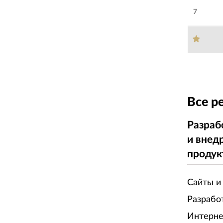
7
Все р
Разраб
и внед
продук
Сайты и
Разрабо
Интерне