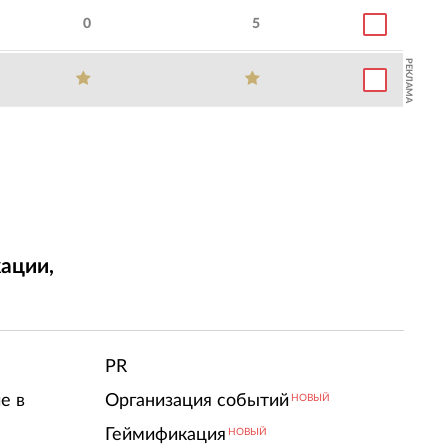
0
5
РЕКЛАМА
ации,
т
PR
е в
Организация событий
НОВЫЙ
Геймификация
НОВЫЙ