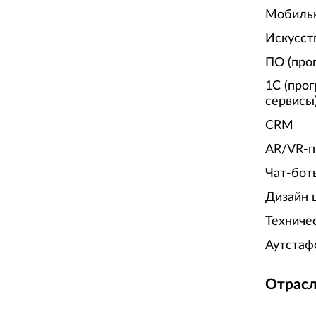
Мобиль
Искусст
ПО (про
1С (про
сервисы
CRM
AR/VR-п
Чат-бот
Дизайн 
Техниче
Аутстаф
Отрасл