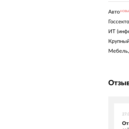
Авто
НОВ
Госсект
ИТ (инф
Крупный
Мебель,
Отзыв
27.
От