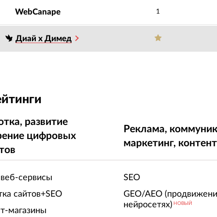
WebCanape
1
Диай х Димед
ейтинги
отка, развитие
Реклама, коммуник
рение цифровых
маркетинг, контен
тов
 веб-сервисы
SEO
тка сайтов+SEO
GEO/AEO (продвижени
нейросетях)
НОВЫЙ
т-магазины