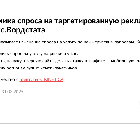
о
о
у
ика спроса на таргетированную рекл
о
с.Вордстата
ц
с
азывает изменение спроса на услугу по коммерческим запросам. Ка
Б
н
нить спрос на услугу на рынке и у вас.
п
ть, на какую версию сайта делать ставку в трафике — мобильную, д
ких регионах лучше искать заказчиков.
вместно с
агентством KINETICA
.
о
31.03.2025