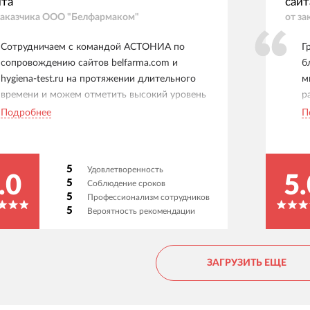
йта
сайт
заказчика
ООО "Белфармаком"
от за
Сотрудничаем с командой АСТОНИА по
Г
сопровождению сайтов belfarma.com и
б
hygiena-test.ru на протяжении длительного
м
времени и можем отметить высокий уровень
р
профессионализма и ответственности.
v
Подробнее
П
Специалисты оперативно выполняют
с
технические доработки, своевременно вносят
п
изменения в структуру и контент сайтов,
э
5
Удовлетворенность
оказывают поддержку по вопросам
ф
.0
5.
5
Соблюдение сроков
функционала и развития ресурсов. Все задачи
т
5
Профессионализм сотрудников
выполняются в согласованные сроки, а
К
5
Вероятность рекомендации
возникающие вопросы решаются быстро и
г
конструктивно. Благодарим за плодотворное
п
партнерство и рекомендуем команду как
п
ЗАГРУЗИТЬ ЕЩЕ
надежного подрядчика для поддержки и
о
развития корпоративных сайтов.
п
д