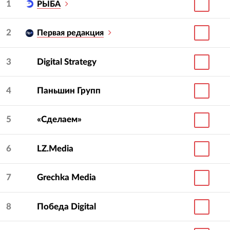
1
РЫБА
2
Первая редакция
3
Digital Strategy
4
Паньшин Групп
5
«Сделаем»
6
LZ.Media
7
Grechka Media
8
Победа Digital