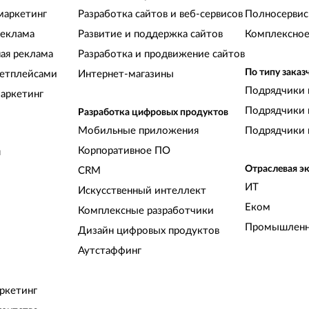
маркетинг
Разработка сайтов и веб-сервисов
Полносервис
реклама
Развитие и поддержка сайтов
Комплексное
ная реклама
Разработка и продвижение сайтов
По типу заказ
кетплейсами
Интернет-магазины
Подрядчики 
аркетинг
Подрядчики 
Разработка цифровых продуктов
Мобильные приложения
Подрядчики 
Корпоративное ПО
и
Отраслевая э
CRM
ИТ
Искусственный интеллект
Еком
Комплексные разработчики
Промышленн
Дизайн цифровых продуктов
Аутстаффинг
ркетинг