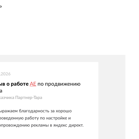
ь
.2026
ыв о работе
АЕ
по продвижению
а
казчика
Партнер-Тара
ыражаем благодарность за хорошо
роведенную работу по настройке и
опровождению рекламы в яндекс директ.