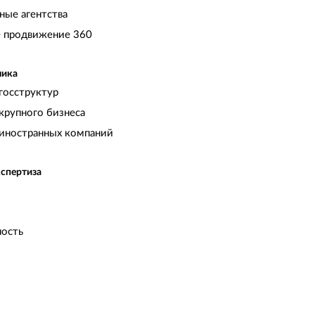
ные агентства
 продвижение 360
чика
госструктур
крупного бизнеса
иностранных компаний
кспертиза
ость