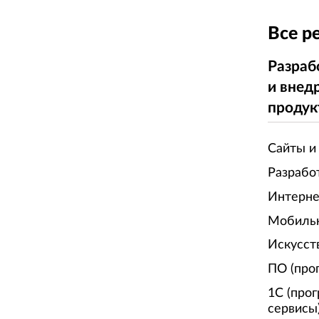
Все р
Разраб
и внед
продук
Сайты и
Разрабо
Интерне
Мобиль
Искусст
ПО (про
1С (про
сервисы