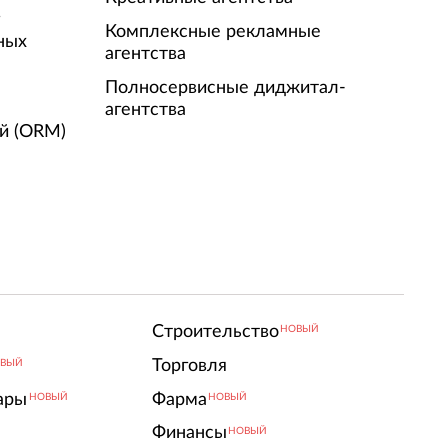
г
Комплексные рекламные
ных
агентства
Полносервисные диджитал-
агентства
й (ORM)
Строительство
НОВЫЙ
Торговля
ВЫЙ
ары
Фарма
НОВЫЙ
НОВЫЙ
Финансы
НОВЫЙ