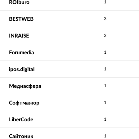
ROIburo
1
BESTWEB
3
INRAISE
2
Forumedia
1
ipos.digital
1
Медиасфера
1
Софтмажор
1
LiberCode
1
Сайтоник
1