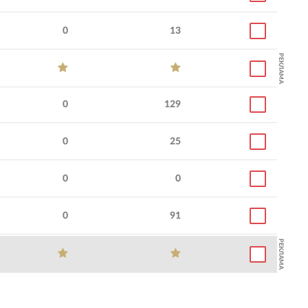
0
13
РЕКЛАМА
0
129
0
25
0
0
0
91
РЕКЛАМА