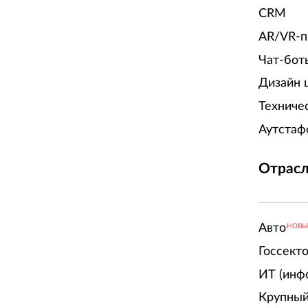
CRM
AR/VR-п
Чат-бот
Дизайн 
Техниче
Аутстаф
Отрасл
Авто
НОВ
Госсект
ИТ (инф
Крупный