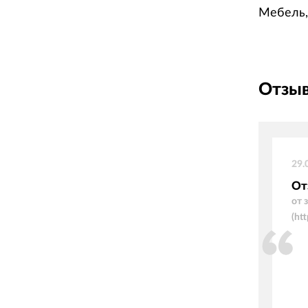
Мебель,
Отзыв
29.
От
от 
(ht