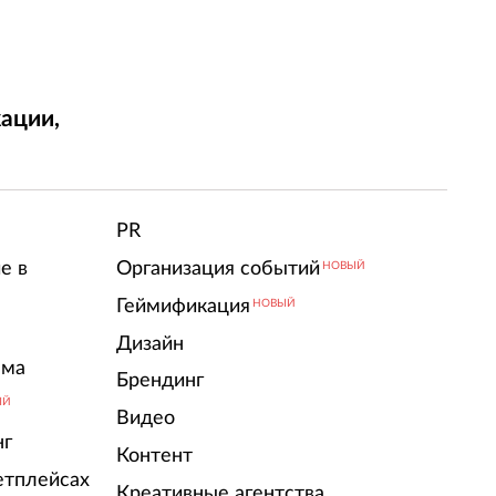
ации,
т
PR
е в
Организация событий
НОВЫЙ
Геймификация
НОВЫЙ
Дизайн
ама
Брендинг
ЫЙ
Видео
нг
Контент
етплейсах
Креативные агентства