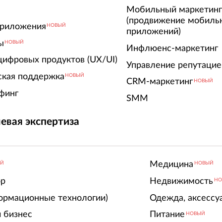
Мобильный маркетин
(продвижение мобиль
риложения
НОВЫЙ
приложений)
ы
НОВЫЙ
Инфлюенс-маркетинг
цифровых продуктов (UX/UI)
Управление репутацие
ская поддержка
НОВЫЙ
CRM-маркетинг
НОВЫЙ
финг
SMM
евая экспертиза
Медицина
ЫЙ
НОВЫЙ
ор
Недвижимость
НО
ормационные технологии)
Одежда, аксессу
 бизнес
Питание
НОВЫЙ