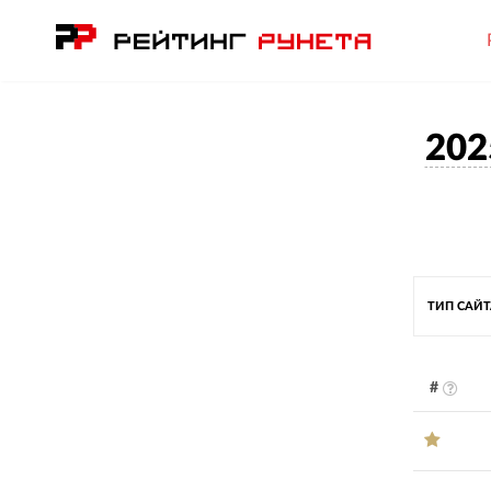
202
ТИП САЙ
#