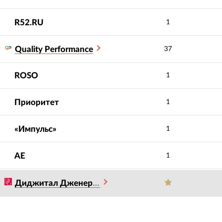
R52.RU
1
Quality Performance
37
ROSO
1
Приоритет
1
«Импульс»
1
АЕ
1
Диджитал Дженерейшен