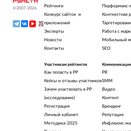
Рейтинги
Перформанс-
©2007-
2026
Конкурс сайтов и
Контекстная 
приложений
Таргетирован
Эксперты
Работа с мар
Новости
Мобильный м
Контакты
SEO
Участникам рейтингов
Коммуникаци
Как попасть в РР
PR
Кейсы и отзывы участников
SMM
Зачем участвовать в РР
Видео
(исследование)
Контент
Регистрация
Брендинг
Личный кабинет
Репутация
Методика-2025
Инфлюенс-ма