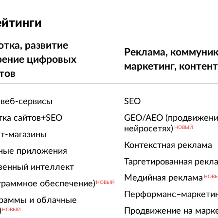
ейтинги
отка, развитие
Реклама, коммуник
рение цифровых
маркетинг, контен
тов
 веб-сервисы
SEO
тка сайтов+SEO
GEO/AEO (продвижени
нейросетях)
НОВЫЙ
т-магазины
Контекстная реклама
ные приложения
Таргетированная рекл
венный интеллект
Медийная реклама
НОВ
граммное обеспечение)
НОВЫЙ
Перформанс–маркети
граммы и облачные
)
Продвижение на марк
НОВЫЙ