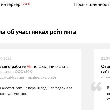
 интерьер
Промышленност
НОВЫЙ
ы об участниках рейтинга
05.2026
21.04
зыв о работе
АЕ
по созданию сайта
Отз
сайт
заказчика
ООО «ЗСК»
от за
tps://cabinet.cmsmagazine.ru/projects
В
Работаем уже не первый год. Благодарим за
п
сотрудничество.
с