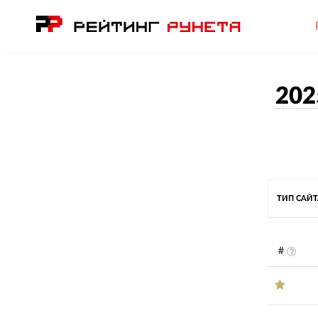
202
ТИП САЙ
#