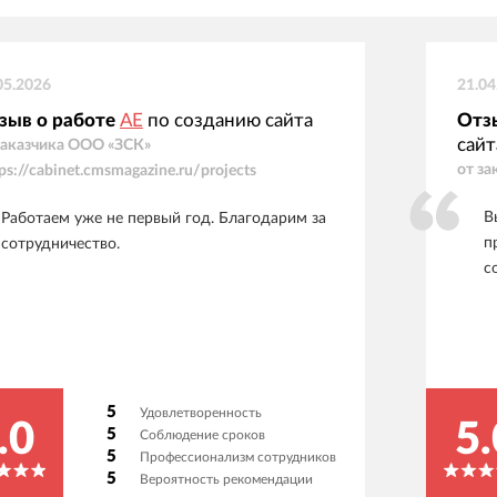
05.2026
21.04
зыв о работе
АЕ
по созданию сайта
Отз
сайт
заказчика
ООО «ЗСК»
от за
tps://cabinet.cmsmagazine.ru/projects
В
Работаем уже не первый год. Благодарим за
п
сотрудничество.
с
5
Удовлетворенность
.0
5.
5
Соблюдение сроков
5
Профессионализм сотрудников
5
Вероятность рекомендации