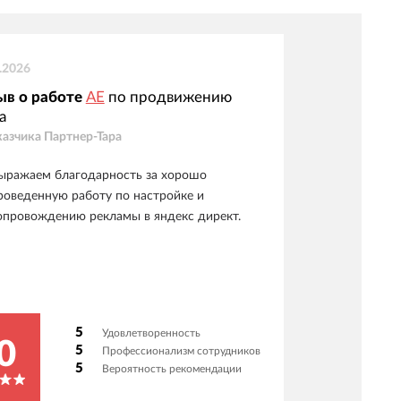
.2026
ыв о работе
АЕ
по продвижению
а
казчика
Партнер-Тара
ыражаем благодарность за хорошо
роведенную работу по настройке и
опровождению рекламы в яндекс директ.
5
Удовлетворенность
0
5
Профессионализм сотрудников
5
Вероятность рекомендации