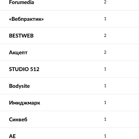
Forumedia
2
«Вебпрактик»
1
BESTWEB
2
Акцепт
2
STUDIO 512
1
Bodysite
1
Имиджмарк
1
Синвеб
1
АЕ
1