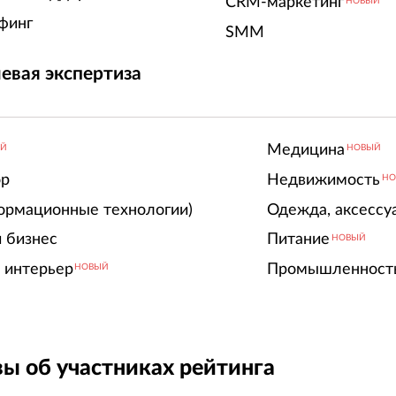
CRM-маркетинг
НОВЫЙ
финг
SMM
евая экспертиза
Медицина
ЫЙ
НОВЫЙ
ор
Недвижимость
НО
ормационные технологии)
Одежда, аксессу
 бизнес
Питание
НОВЫЙ
 интерьер
Промышленност
НОВЫЙ
ы об участниках рейтинга