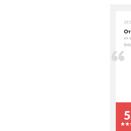
29.
От
от 
(ht
5