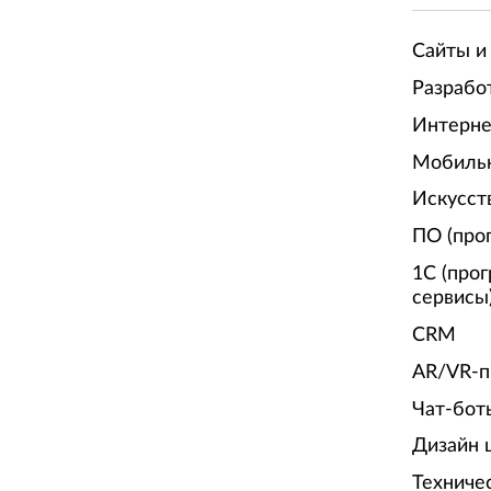
Сайты и
Разрабо
Интерне
Мобиль
Искусст
ПО (про
1С (про
сервисы
CRM
AR/VR-п
Чат-бот
Дизайн 
Техниче