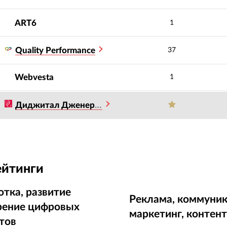
ART6
1
Quality Performance
37
Webvesta
1
Диджитал Дженерейшен
ейтинги
отка, развитие
Реклама, коммуник
рение цифровых
маркетинг, контен
тов