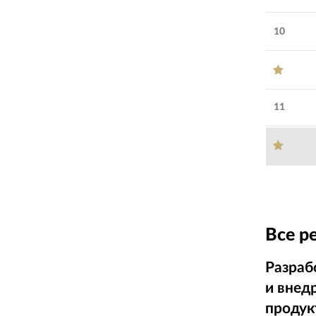
10
11
Все р
Разраб
и внед
продук