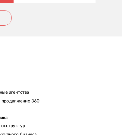
ные агентства
 продвижение 360
чика
госструктур
крупного бизнеса