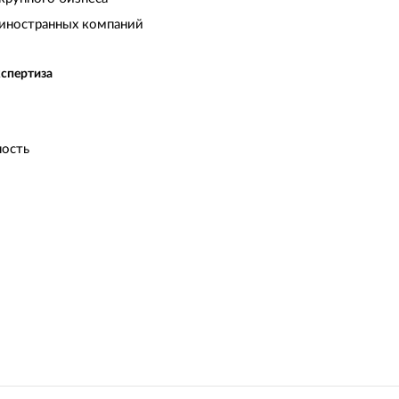
иностранных компаний
кспертиза
ость