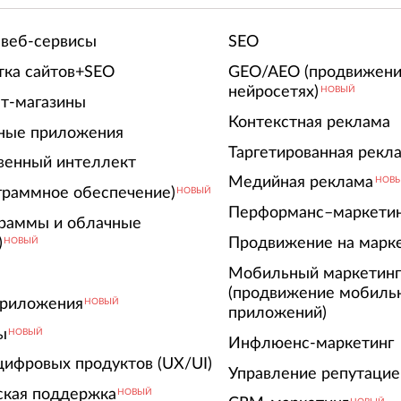
 веб-сервисы
SEO
тка сайтов+SEO
GEO/AEO (продвижени
нейросетях)
НОВЫЙ
т-магазины
Контекстная реклама
ные приложения
Таргетированная рекл
венный интеллект
Медийная реклама
НОВ
граммное обеспечение)
НОВЫЙ
Перформанс–маркети
граммы и облачные
)
Продвижение на марк
НОВЫЙ
Мобильный маркетин
(продвижение мобиль
риложения
НОВЫЙ
приложений)
ы
НОВЫЙ
Инфлюенс-маркетинг
цифровых продуктов (UX/UI)
Управление репутацие
ская поддержка
НОВЫЙ