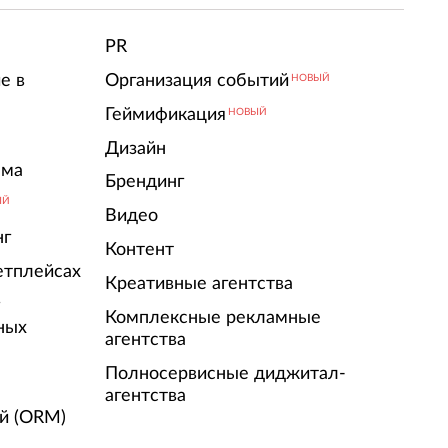
PR
е в
Организация событий
НОВЫЙ
Геймификация
НОВЫЙ
Дизайн
ама
Брендинг
ЫЙ
Видео
нг
Контент
етплейсах
Креативные агентства
г
Комплексные рекламные
ных
агентства
Полносервисные диджитал-
агентства
й (ORM)