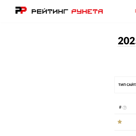
202
ТИП САЙ
#