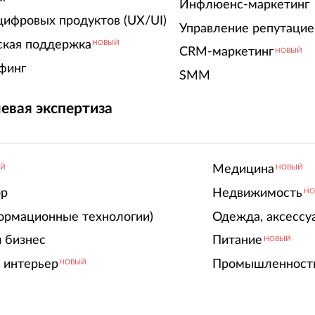
Инфлюенс-маркетинг
цифровых продуктов (UX/UI)
Управление репутацие
ская поддержка
НОВЫЙ
CRM-маркетинг
НОВЫЙ
финг
SMM
евая экспертиза
Медицина
ЫЙ
НОВЫЙ
ор
Недвижимость
НО
ормационные технологии)
Одежда, аксессу
 бизнес
Питание
НОВЫЙ
 интерьер
Промышленност
НОВЫЙ