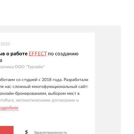
.2025
ыв о работе
EFFECT
по созданию
а
казчика
ООО "Турлайн"
аботаем со студией с 2018 года. Разработали
ля нас сложный многофункциональный сайт:
 онлайн-бронированием, выбором мест в
втобусе, автоматическими договорами и
истемой бонусов. Особо отмечаем удобные
одробнее
ичные кабинеты для клиентов, менеджеров и
гентов. Отдельное спасибо службе
оддержки - реагируют мгновенно, видна
5
Удовлетворенность