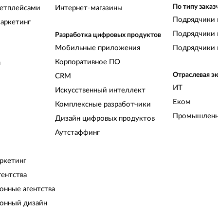
По типу заказ
кетплейсами
Интернет-магазины
Подрядчики 
аркетинг
Подрядчики 
Разработка цифровых продуктов
Мобильные приложения
Подрядчики 
Корпоративное ПО
и
Отраслевая э
CRM
ИТ
Искусственный интеллект
Еком
Комплексные разработчики
Промышленн
Дизайн цифровых продуктов
Аутстаффинг
ркетинг
гентства
нные агентства
онный дизайн