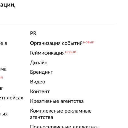
ации,
т
PR
е в
Организация событий
НОВЫЙ
Геймификация
НОВЫЙ
Дизайн
ама
Брендинг
ЫЙ
Видео
нг
Контент
етплейсах
Креативные агентства
г
Комплексные рекламные
ных
агентства
Полносервисные диджитал-