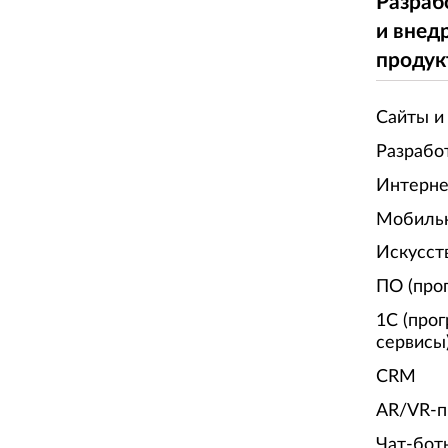
Разраб
и внед
продук
Сайты и
Разрабо
Интерне
Мобиль
Искусст
ПО (про
1С (про
сервисы
CRM
AR/VR-п
Чат-бот