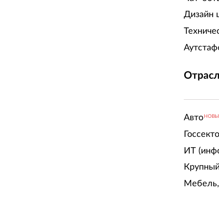
Дизайн 
Техниче
Аутстаф
Отрасл
Авто
НОВ
Госсект
ИТ (инф
Крупный
Мебель,