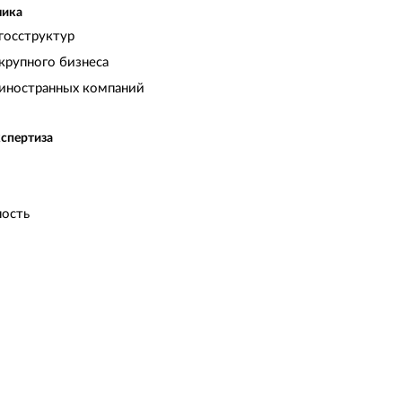
чика
госструктур
крупного бизнеса
иностранных компаний
кспертиза
ость