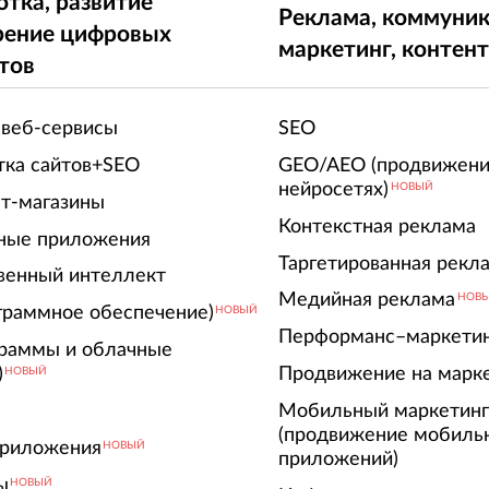
отка, развитие
Реклама, коммуник
рение цифровых
маркетинг, контен
тов
 веб-сервисы
SEO
тка сайтов+SEO
GEO/AEO (продвижени
нейросетях)
НОВЫЙ
т-магазины
Контекстная реклама
ные приложения
Таргетированная рекл
венный интеллект
Медийная реклама
НОВ
граммное обеспечение)
НОВЫЙ
Перформанс–маркети
граммы и облачные
)
Продвижение на марк
НОВЫЙ
Мобильный маркетин
(продвижение мобиль
риложения
НОВЫЙ
приложений)
ы
НОВЫЙ