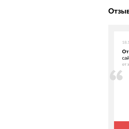
Отзыв
18.
От
са
от 