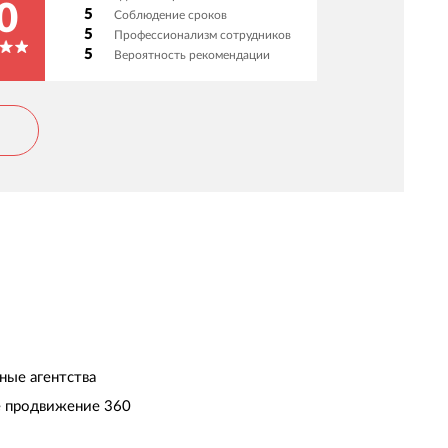
скренняя вовлеченность в наш проект.
0
5
Соблюдение сроков
адежный партнер - доверяем им и уверенно
5
Профессионализм сотрудников
екомендуем как ответственных
5
Вероятность рекомендации
сполнителей!
ные агентства
 продвижение 360