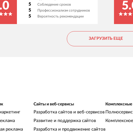
всегда на связи, никогда ни в чем не
и
.0
5.
5
Соблюдение сроков
отказывают, всегда советуют как лучше. При
Н
5
Профессионализм сотрудников
этом ценник за час работы у них очень
р
5
Вероятность рекомендации
приемлемый. Советуем!
и
ЗАГРУЗИТЬ ЕЩЕ
ик
Сайты и веб-сервисы
Комплексные
маркетинг
Разработка сайтов и веб-сервисов
Полносервис
реклама
Развитие и поддержка сайтов
Комплексное
ная реклама
Разработка и продвижение сайтов