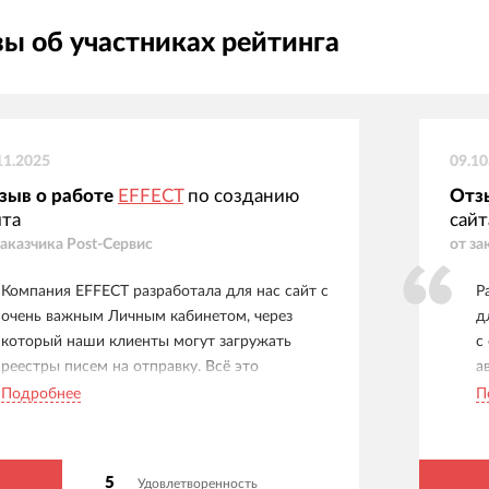
ы об участниках рейтинга
11.2025
09.10
зыв о работе
EFFECT
по созданию
Отз
йта
сайт
заказчика
Post-Сервис
от за
Компания EFFECT разработала для нас сайт с
Р
очень важным Личным кабинетом, через
д
который наши клиенты могут загружать
с
реестры писем на отправку. Всё это
а
интегрировано с нашей 1С, которую также
с
Подробнее
П
дорабатывали под наши нужды. Ребята
л
огромные молодцы и профессионалы.
а
Работаем уже много лет, тех. поддержка
п
5
Удовлетворенность