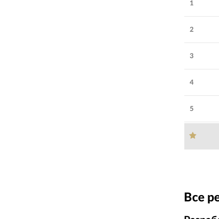
1
2
3
4
5
Все р