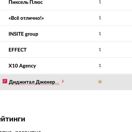
Пиксель Плюс
1
«Всё отлично!»
1
INSITE group
1
EFFECT
1
Х10 Agency
1
Диджитал Дженерейшен
ейтинги