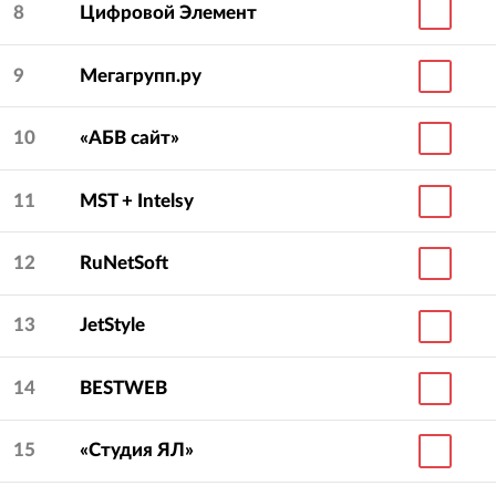
8
Цифровой Элемент
9
Мегагрупп.ру
10
«АБВ сайт»
11
MST + Intelsy
12
RuNetSoft
13
JetStyle
14
BESTWEB
15
«Студия ЯЛ»