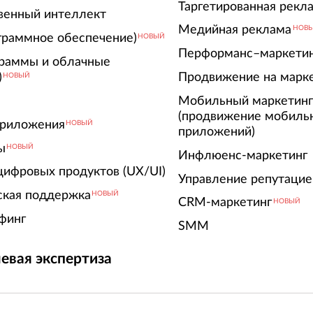
Таргетированная рекл
венный интеллект
Медийная реклама
НОВ
граммное обеспечение)
НОВЫЙ
Перформанс–маркети
граммы и облачные
)
Продвижение на марк
НОВЫЙ
Мобильный маркетин
(продвижение мобиль
риложения
НОВЫЙ
приложений)
ы
НОВЫЙ
Инфлюенс-маркетинг
цифровых продуктов (UX/UI)
Управление репутацие
ская поддержка
НОВЫЙ
CRM-маркетинг
НОВЫЙ
финг
SMM
евая экспертиза