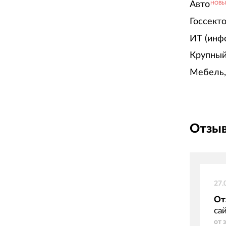
Авто
НОВ
Госсект
ИТ (инф
Крупный
Мебель,
Отзыв
27.
От
са
от 