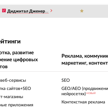
Диджитал Дженерейшен
ейтинги
отка, развитие
Реклама, коммуник
рение цифровых
маркетинг, контен
тов
 веб-сервисы
SEO
тка сайтов+SEO
GEO/AEO (продвижени
нейросетях)
НОВЫЙ
т-магазины
Контекстная реклама
ные приложения