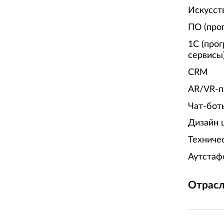
Искусст
ПО (про
1С (про
сервисы
CRM
AR/VR-п
Чат-бот
Дизайн 
Техниче
Аутстаф
Отрасл