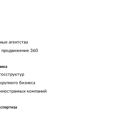
пыте. Оперативная реакция на запросы,
мение предлагать лучшие решения и
тражать стратегические цели ГК ВИК в
ифровом пространстве делают это
отрудничество особенно значимым для нас.
лагодарим за профессионализм и
адежность и рассчитываем на дальнейшее
ные агентства
лодотворное партнерство.
 продвижение 360
чика
госструктур
крупного бизнеса
иностранных компаний
кспертиза