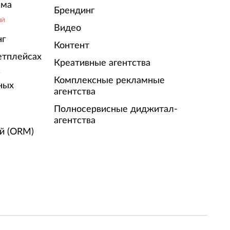
ама
Брендинг
ЫЙ
Видео
нг
Контент
етплейсах
Креативные агентства
г
Комплексные рекламные
ных
агентства
Полносервисные диджитал-
агентства
й (ORM)