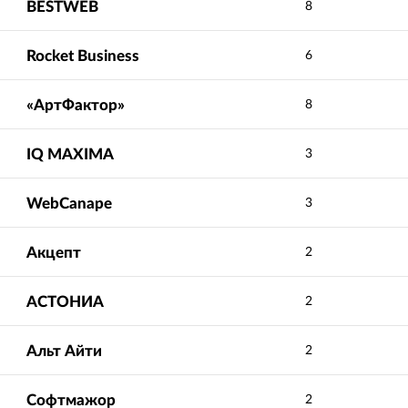
BESTWEB
8
Rocket Business
6
«АртФактор»
8
IQ МAXIMA
3
WebCanape
3
Акцепт
2
АСТОНИА
2
Альт Айти
2
Софтмажор
2