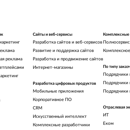
о
у
о
ц
с
Б
ик
Сайты и веб-сервисы
Комплексные
н
маркетинг
Разработка сайтов и веб-сервисов
Полносервис
п
реклама
Развитие и поддержка сайтов
Комплексное
ная реклама
Разработка и продвижение сайтов
По типу заказ
кетплейсами
Интернет-магазины
Подрядчики 
аркетинг
Подрядчики 
Разработка цифровых продуктов
Мобильные приложения
Подрядчики 
Корпоративное ПО
и
Отраслевая э
CRM
ИТ
Искусственный интеллект
Еком
Комплексные разработчики