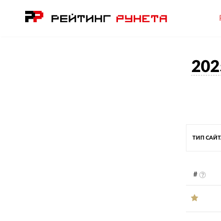
202
ТИП САЙ
#