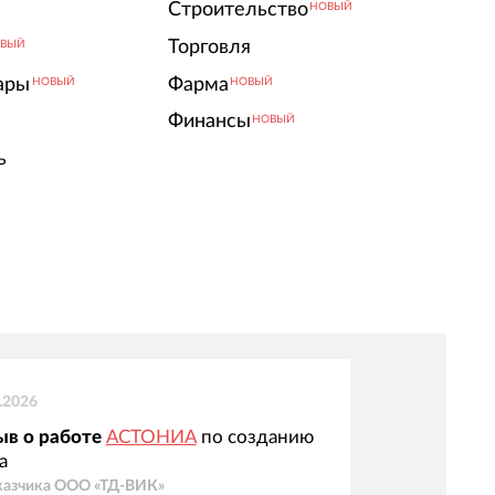
Строительство
НОВЫЙ
Торговля
ВЫЙ
ары
Фарма
НОВЫЙ
НОВЫЙ
Финансы
НОВЫЙ
ь
.2026
ыв о работе
АСТОНИА
по созданию
а
казчика
ООО «ТД-ВИК»