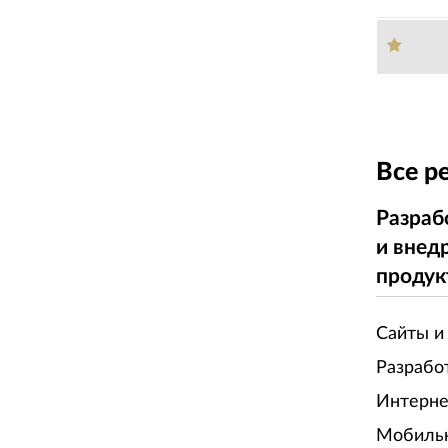
Все р
Разраб
и внед
продук
Сайты и
Разрабо
Интерне
Мобиль