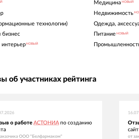
Медицина
ЫЙ
НОВЫЙ
ор
Недвижимость
НО
ормационные технологии)
Одежда, аксессу
 бизнес
Питание
НОВЫЙ
 интерьер
Промышленност
НОВЫЙ
ы об участниках рейтинга
07.2026
16.07
зыв о работе
АСТОНИА
по созданию
Отз
йта
сайт
заказчика
ООО "Белфармаком"
от за