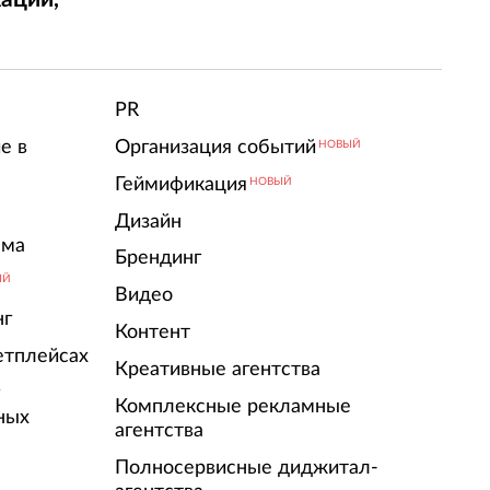
т
PR
е в
Организация событий
НОВЫЙ
Геймификация
НОВЫЙ
Дизайн
ама
Брендинг
ЫЙ
Видео
нг
Контент
етплейсах
Креативные агентства
г
Комплексные рекламные
ных
агентства
Полносервисные диджитал-