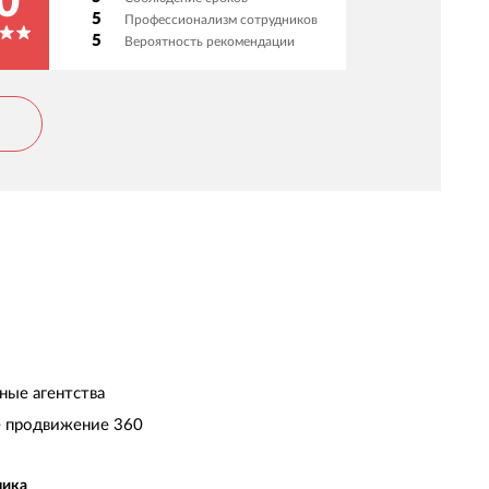
0
акже укреплять позиции бренда в отрасли.
5
Профессионализм сотрудников
оманда АСТОНИА продемонстрировала
5
Вероятность рекомендации
лубокое погружение в специфику рынка,
онимание задач бизнеса и потребностей
рофессиональной аудитории. Отдельно
тмечаем внимательное отношение к
ожеланиям заказчика, аккуратную работу с
еталями и ценные рекомендации,
снованные на широкой насмотренности и
пыте. Оперативная реакция на запросы,
мение предлагать лучшие решения и
тражать стратегические цели ГК ВИК в
ифровом пространстве делают это
отрудничество особенно значимым для нас.
лагодарим за профессионализм и
адежность и рассчитываем на дальнейшее
ные агентства
лодотворное партнерство.
 продвижение 360
чика