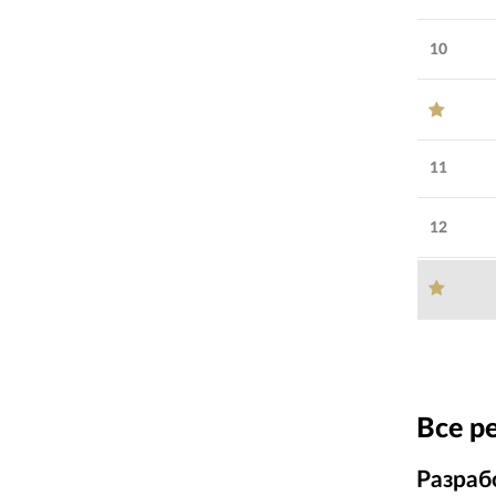
10
11
12
Все р
Разраб