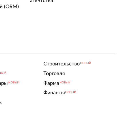
агентства
й (ORM)
Строительство
НОВЫЙ
Торговля
ВЫЙ
ары
Фарма
НОВЫЙ
НОВЫЙ
Финансы
НОВЫЙ
ь