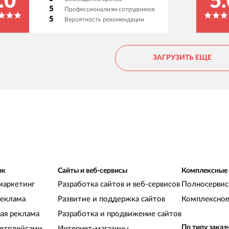
.0
5.
функционала и развития ресурсов. Все задачи
т
5
Профессионализм сотрудников
выполняются в согласованные сроки, а
К
5
Вероятность рекомендации
возникающие вопросы решаются быстро и
г
конструктивно. Благодарим за плодотворное
п
партнерство и рекомендуем команду как
п
ЗАГРУЗИТЬ ЕЩЕ
надежного подрядчика для поддержки и
о
развития корпоративных сайтов.
п
д
о
о
у
о
ц
с
Б
ик
Сайты и веб-сервисы
Комплексные
н
маркетинг
Разработка сайтов и веб-сервисов
Полносервис
п
реклама
Развитие и поддержка сайтов
Комплексное
ная реклама
Разработка и продвижение сайтов
По типу заказ
кетплейсами
Интернет-магазины