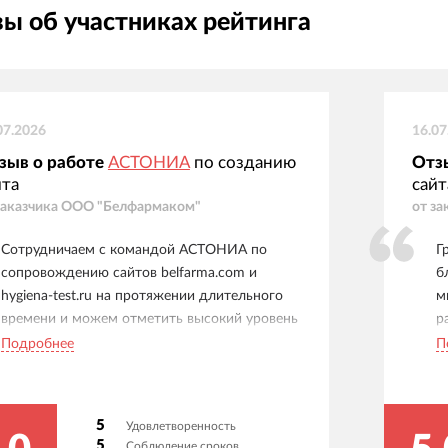
ы об участниках рейтинга
07.2026
16.07
зыв о работе
АСТОНИА
по созданию
Отз
йта
сайт
заказчика
ООО "Белфармаком"
от за
Сотрудничаем с командой АСТОНИА по
Г
сопровождению сайтов belfarma.com и
б
hygiena-test.ru на протяжении длительного
м
времени и можем отметить высокий уровень
р
профессионализма и ответственности.
v
Подробнее
П
Специалисты оперативно выполняют
с
технические доработки, своевременно вносят
п
изменения в структуру и контент сайтов,
э
5
Удовлетворенность
оказывают поддержку по вопросам
ф
5
Соблюдение сроков