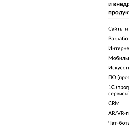
и внед
продук
Сайты и
Разрабо
Интерне
Мобиль
Искусст
ПО (про
1С (про
сервисы
CRM
AR/VR-п
Чат-бот