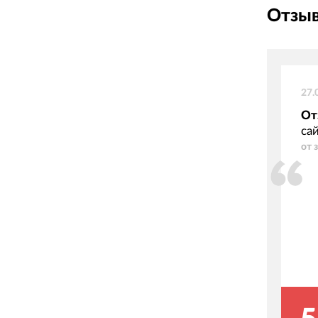
Отзыв
27.
От
са
от 