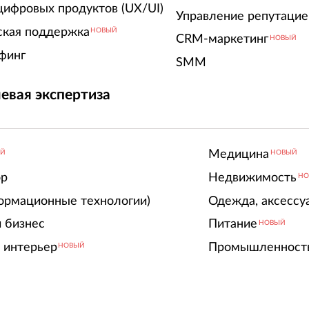
цифровых продуктов (UX/UI)
Управление репутацие
ская поддержка
НОВЫЙ
CRM-маркетинг
НОВЫЙ
финг
SMM
евая экспертиза
Медицина
ЫЙ
НОВЫЙ
ор
Недвижимость
НО
ормационные технологии)
Одежда, аксессу
 бизнес
Питание
НОВЫЙ
 интерьер
Промышленност
НОВЫЙ