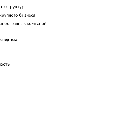
госструктур
крупного бизнеса
иностранных компаний
кспертиза
ость