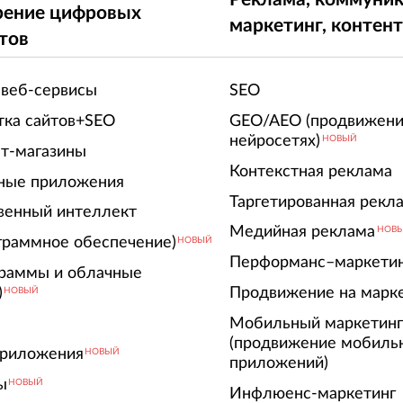
рение цифровых
маркетинг, контен
тов
 веб-сервисы
SEO
тка сайтов+SEO
GEO/AEO (продвижени
нейросетях)
НОВЫЙ
т-магазины
Контекстная реклама
ные приложения
Таргетированная рекл
венный интеллект
Медийная реклама
НОВ
граммное обеспечение)
НОВЫЙ
Перформанс–маркети
граммы и облачные
)
Продвижение на марк
НОВЫЙ
Мобильный маркетин
(продвижение мобиль
риложения
НОВЫЙ
приложений)
ы
НОВЫЙ
Инфлюенс-маркетинг