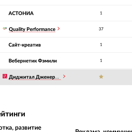
АСТОНИА
1
Quality Performance
37
Сайт-креатив
1
Вебернетик Фэмили
1
Диджитал Дженерейшен
ейтинги
отка, развитие
Реклама, коммуник