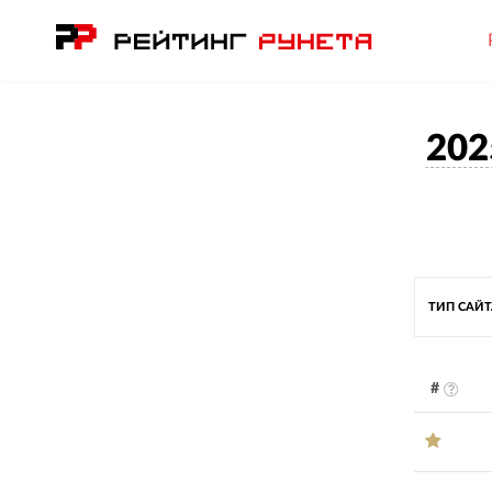
202
ТИП САЙ
#