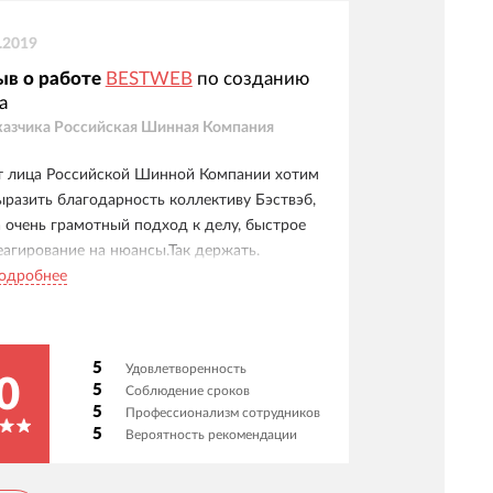
.2019
ыв о работе
BESTWEB
по созданию
а
казчика
Российская Шинная Компания
т лица Российской Шинной Компании хотим
ыразить благодарность коллективу Бэствэб,
а очень грамотный подход к делу, быстрое
еагирование на нюансы.Так держать.
одробнее
5
Удовлетворенность
0
5
Соблюдение сроков
5
Профессионализм сотрудников
5
Вероятность рекомендации