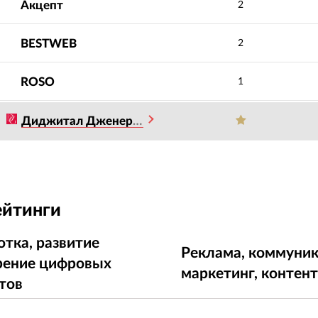
Акцепт
2
BESTWEB
2
ROSO
1
Диджитал Дженерейшен
ейтинги
отка, развитие
Реклама, коммуник
рение цифровых
маркетинг, контен
тов