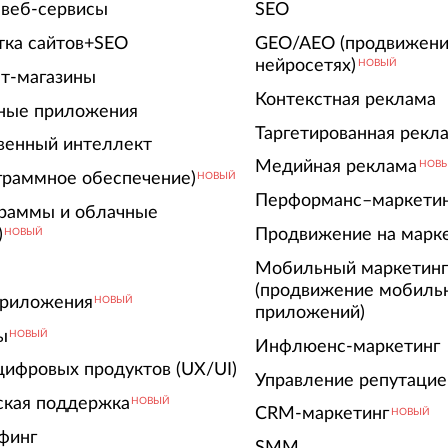
 веб-сервисы
SEO
тка сайтов+SEO
GEO/AEO (продвижени
нейросетях)
НОВЫЙ
т-магазины
Контекстная реклама
ные приложения
Таргетированная рекл
венный интеллект
Медийная реклама
НОВ
граммное обеспечение)
НОВЫЙ
Перформанс–маркети
граммы и облачные
)
Продвижение на марк
НОВЫЙ
Мобильный маркетин
(продвижение мобиль
риложения
НОВЫЙ
приложений)
ы
НОВЫЙ
Инфлюенс-маркетинг
цифровых продуктов (UX/UI)
Управление репутацие
ская поддержка
НОВЫЙ
CRM-маркетинг
НОВЫЙ
финг
SMM