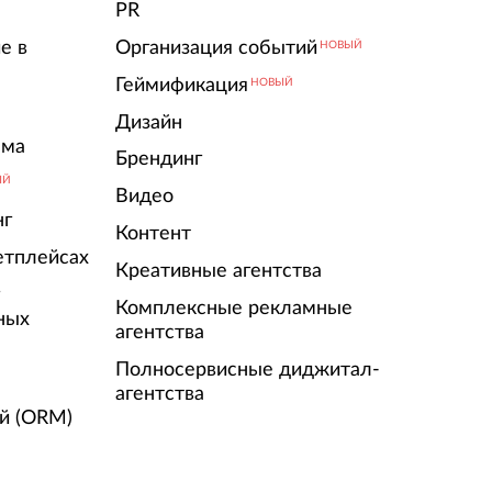
PR
е в
Организация событий
НОВЫЙ
Геймификация
НОВЫЙ
Дизайн
ама
Брендинг
ЫЙ
Видео
нг
Контент
етплейсах
Креативные агентства
г
Комплексные рекламные
ных
агентства
Полносервисные диджитал-
агентства
й (ORM)