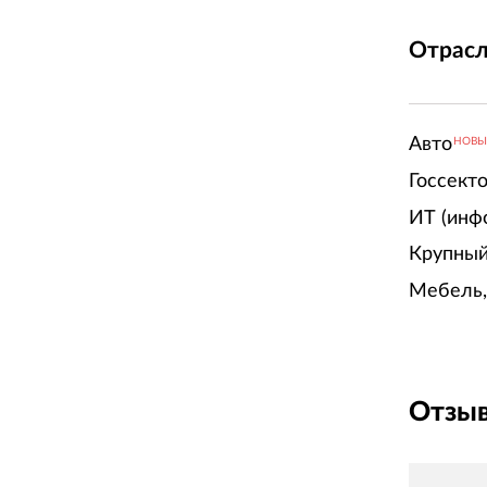
Отрасл
Авто
НОВ
Госсект
ИТ (инф
Крупный
Мебель,
Отзыв