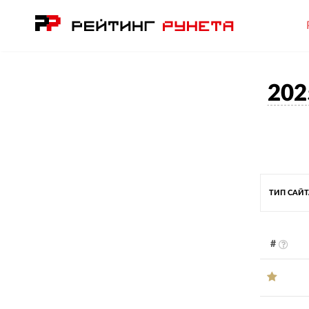
202
ТИП САЙ
#