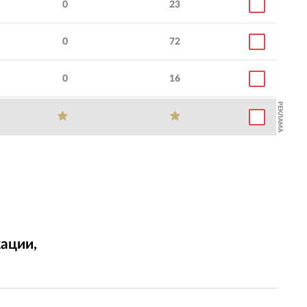
0
23
0
72
0
16
РЕКЛАМА
ации,
т