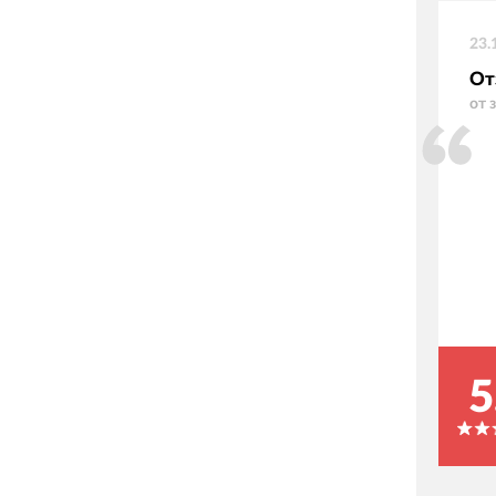
23.
От
от 
5