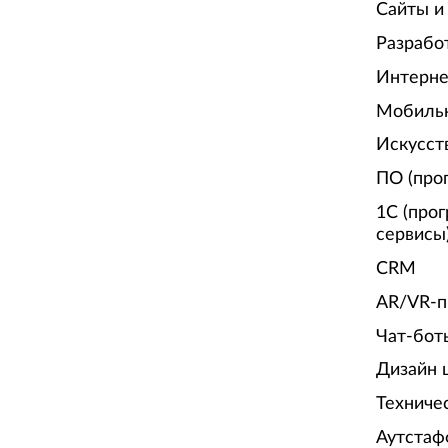
Сайты и
Разрабо
Интерне
Мобиль
Искусст
ПО (про
1С (про
сервисы
CRM
AR/VR-п
Чат-бот
Дизайн 
Техниче
Аутстаф