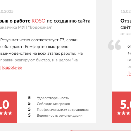
10.2025
15.02
зыв о работе
ROSO
по созданию сайта
Отз
сайт
заказчика
МУП "Водоканал"
от за
Результат четко соответствует ТЗ, сроки
о
соблюдают; Комфортно выстроено
в
взаимодействие на всех этапах работы; На
з
правки реагируют быстро, и в целом "на
р
одной волне" с клиентом, взаимопонимание
Подробнее
П
на высоком уровне.
5
Удовлетворенность
.0
5.
5
Соблюдение сроков
5
Профессионализм сотрудников
5
Вероятность рекомендации