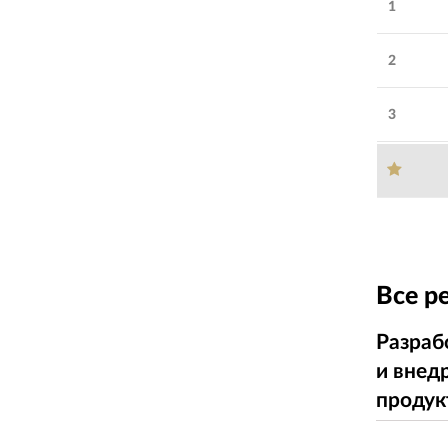
1
2
3
Все р
Разраб
и внед
продук