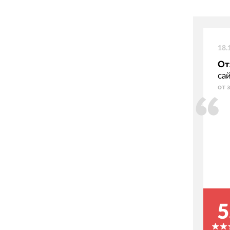
18.
От
са
от 
5