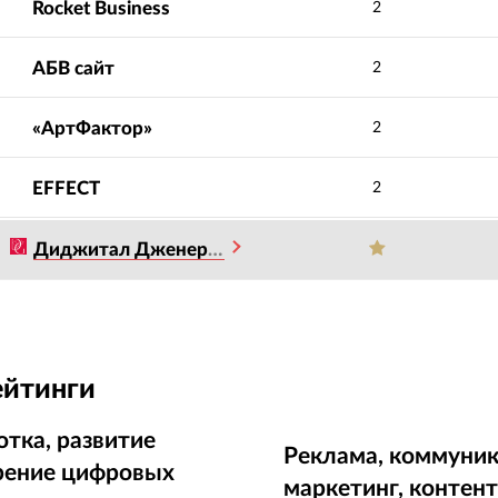
Rocket Business
2
АБВ сайт
2
«АртФактор»
2
EFFECT
2
Диджитал Дженерейшен
ейтинги
отка, развитие
Реклама, коммуник
рение цифровых
маркетинг, контен