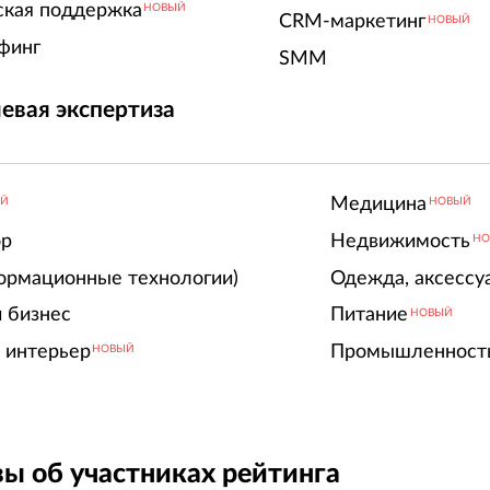
ская поддержка
НОВЫЙ
CRM-маркетинг
НОВЫЙ
финг
SMM
евая экспертиза
Медицина
ЫЙ
НОВЫЙ
ор
Недвижимость
НО
ормационные технологии)
Одежда, аксессу
 бизнес
Питание
НОВЫЙ
 интерьер
Промышленност
НОВЫЙ
ы об участниках рейтинга