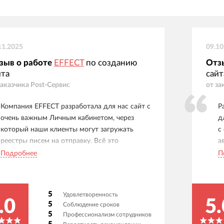
11.2025
09.10
зыв о работе
EFFECT
по созданию
Отз
йта
сайт
заказчика
Post-Сервис
от за
Компания EFFECT разработала для нас сайт с
Р
очень важным Личным кабинетом, через
д
который наши клиенты могут загружать
с
реестры писем на отправку. Всё это
а
интегрировано с нашей 1С, которую также
с
Подробнее
П
дорабатывали под наши нужды. Ребята
л
огромные молодцы и профессионалы.
а
Работаем уже много лет, тех. поддержка
п
5
Удовлетворенность
всегда на связи, никогда ни в чем не
и
.0
5.
5
Соблюдение сроков
отказывают, всегда советуют как лучше. При
Н
5
Профессионализм сотрудников
этом ценник за час работы у них очень
р