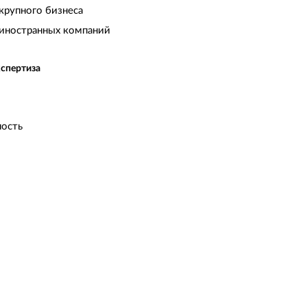
крупного бизнеса
иностранных компаний
кспертиза
ость