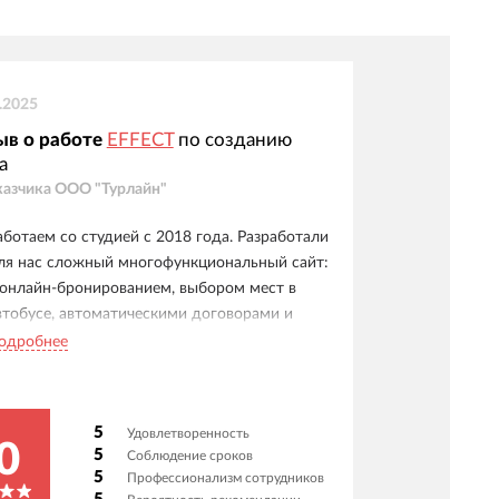
.2025
ыв о работе
EFFECT
по созданию
а
казчика
ООО "Турлайн"
аботаем со студией с 2018 года. Разработали
ля нас сложный многофункциональный сайт:
 онлайн-бронированием, выбором мест в
втобусе, автоматическими договорами и
истемой бонусов. Особо отмечаем удобные
одробнее
ичные кабинеты для клиентов, менеджеров и
гентов. Отдельное спасибо службе
оддержки - реагируют мгновенно, видна
5
Удовлетворенность
скренняя вовлеченность в наш проект.
0
5
Соблюдение сроков
адежный партнер - доверяем им и уверенно
5
Профессионализм сотрудников
екомендуем как ответственных