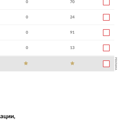
0
70
0
24
0
91
0
13
РЕКЛАМА
ации,
т