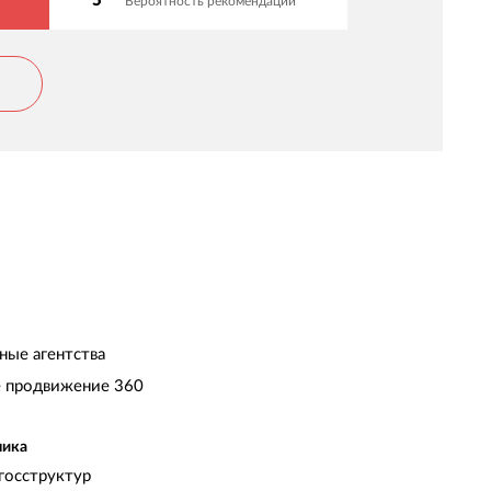
5
Вероятность рекомендации
сполнителей!
ные агентства
 продвижение 360
чика
госструктур