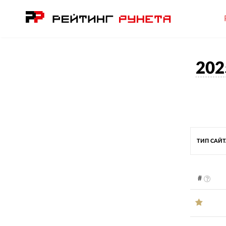
202
ТИП САЙ
#