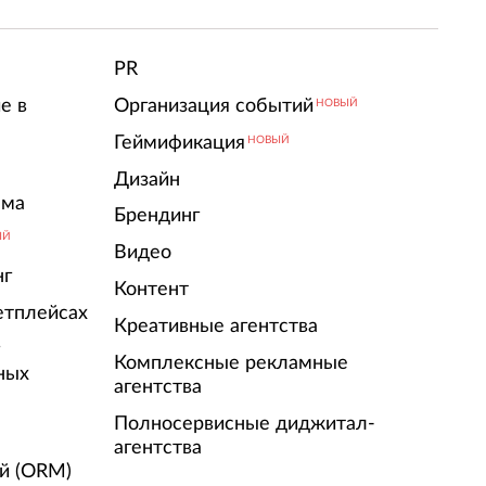
PR
е в
Организация событий
НОВЫЙ
Геймификация
НОВЫЙ
Дизайн
ама
Брендинг
ЫЙ
Видео
нг
Контент
етплейсах
Креативные агентства
г
Комплексные рекламные
ных
агентства
Полносервисные диджитал-
агентства
й (ORM)