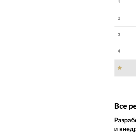
1
2
3
4
Все р
Разраб
и внед