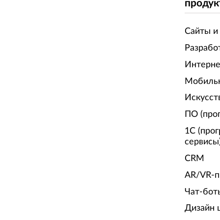
продук
Сайты и
Разрабо
Интерне
Мобиль
Искусст
ПО (про
1С (про
сервисы
CRM
AR/VR-п
Чат-бот
Дизайн 