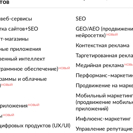
тов
 веб-сервисы
SEO
тка сайтов+SEO
GEO/AEO (продвижени
нейросетях)
НОВЫЙ
т-магазины
Контекстная реклама
ные приложения
Таргетированная рекл
венный интеллект
Медийная реклама
НОВ
граммное обеспечение)
НОВЫЙ
Перформанс–маркети
граммы и облачные
)
Продвижение на марк
НОВЫЙ
Мобильный маркетин
(продвижение мобиль
риложения
НОВЫЙ
приложений)
ы
НОВЫЙ
Инфлюенс-маркетинг
цифровых продуктов (UX/UI)
Управление репутацие