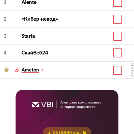
1
Alente
2
«Кибер-невод»
3
Starta
4
СкайВеб24
РЕКЛАМА
Ameton