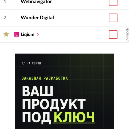
1
Webnavigator
те студии, которые подходят под ваш бюджет.
Выбрали несколько подходящих студий для
2
Wunder Digital
ваших задач среди участников рейтинга?
РЕКЛАМА
Организуйте среди них тендер на разработку
Liqium
сайта. Для этого поставьте галочки в начале
нужных строчек с названиями компаний
и нажмите на кнопку «Организовать тендер».