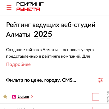
Рейтинг ведущих веб-студий
2025
Алматы
Создание сайтов в Алматы — основная услуга
представленных в рейтинге компаний. Для
построения данного рейтинга было
Подробнее
проанализировано 132 сайта.
Фильтр по цене, городу, CMS...
Чтобы узнать об участниках рейтинга больше —
кликайте по названиям веб-студий, переходите
РЕКЛАМА
на их карточки или сайты. Фильтр по стоимости
Liqium
позволяет увидеть среднюю стоимость создания
сайтов в Алматы, а также мгновенно отобрать