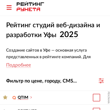
Рейтинг студий веб-дизайна и
2025
разработки Уфы
Создание сайтов в Уфе — основная услуга
представленных в рейтинге компаний. Для
построения данного рейтинга было
Подробнее
проанализировано 2 096 сайтов.
Фильтр по цене, городу, CMS...
Чтобы узнать об участниках рейтинга больше —
кликайте по названиям веб-студий, переходите
РЕКЛАМА
на их карточки или сайты. Фильтр по стоимости
QTIM
позволяет увидеть среднюю стоимость
разработки сайтов в Уфе, а также мгновенно