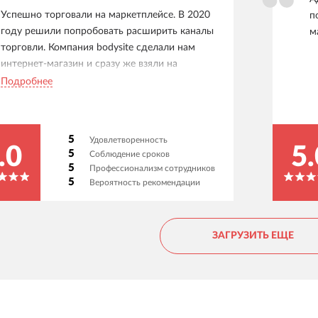
Успешно торговали на маркетплейсе. В 2020
п
году решили попробовать расширить каналы
м
торговли. Компания bodysite сделали нам
интернет-магазин и сразу же взяли на
продвижение. Благодаря этому вышли на
Подробнее
новый рынок. Сайт отличный, очень нравится
и внешне и удобство обработки заказов. Все
службы доставки, которые мы используем
5
Удовлетворенность
интегрированы.
.0
5.
5
Соблюдение сроков
5
Профессионализм сотрудников
5
Вероятность рекомендации
ЗАГРУЗИТЬ ЕЩЕ