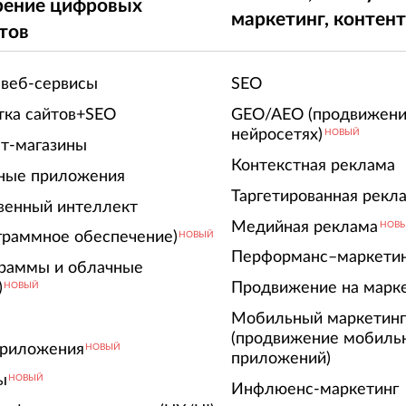
рение цифровых
маркетинг, контен
тов
 веб-сервисы
SEO
тка сайтов+SEO
GEO/AEO (продвижени
нейросетях)
НОВЫЙ
т-магазины
Контекстная реклама
ные приложения
Таргетированная рекл
венный интеллект
Медийная реклама
НОВ
граммное обеспечение)
НОВЫЙ
Перформанс–маркети
граммы и облачные
)
Продвижение на марк
НОВЫЙ
Мобильный маркетин
(продвижение мобиль
риложения
НОВЫЙ
приложений)
ы
НОВЫЙ
Инфлюенс-маркетинг