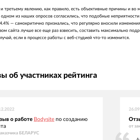
и третьему явлению, как правило, есть объективные причины и во м
 одном из наших опросов согласились, что подобные неприятности
4.4% — самокритично признались, что регулярно вносили изменения
зом сайта лучше все еще раз взвесить, составить максимально подр
лучай, если в процессе работы с веб-студией что-то изменится.
ы об участниках рейтинга
12.2022
26.09
зыв о работе
Bodysite
по созданию
Отз
йта
от за
заказчика
БЕЛАРУС
А