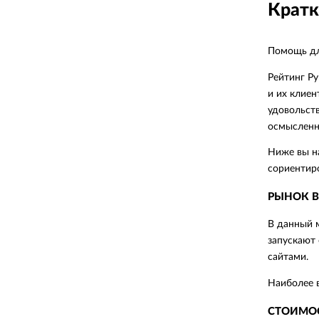
Кратк
Помощь для
Рейтинг Ру
и их клиен
удовольств
осмысленн
Ниже вы н
сориентиро
РЫНОК В
В данный м
запускают 
сайтами.
Наиболее 
СТОИМОС