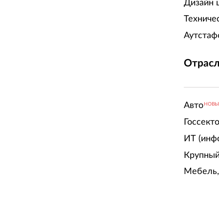
Дизайн 
Техниче
Аутстаф
Отрасл
Авто
НОВ
Госсект
ИТ (инф
Крупный
Мебель,