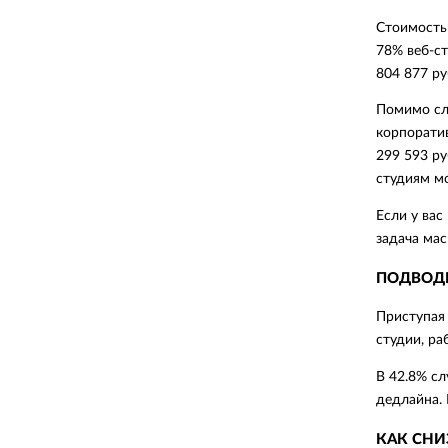
Стоимость 
78% веб-ст
804 877 ру
Помимо сл
корпоратив
299 593 ру
студиям мо
Если у вас
задача мас
ПОДВОД
Приступая 
студии, ра
В 42.8% сл
дедлайна. 
КАК СНИ