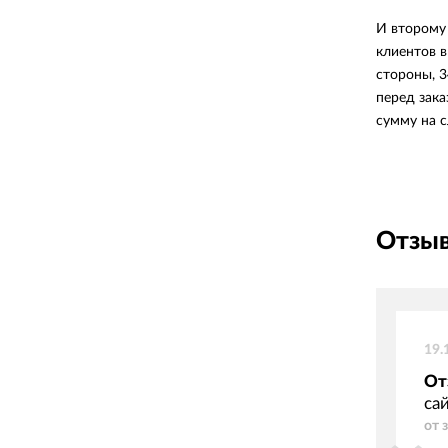
И второму 
клиентов в
стороны, 3
перед зака
сумму на с
Отзыв
19.
От
са
от 