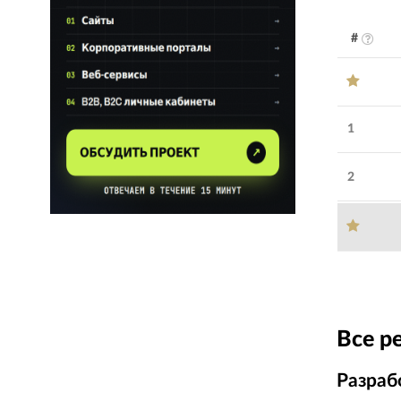
#
1
2
Обратите внимание
ITSPACE.GROUP
:
IT-
Все р
решения для бизнеса
Разраб
Количество
21-30
сотрудников: