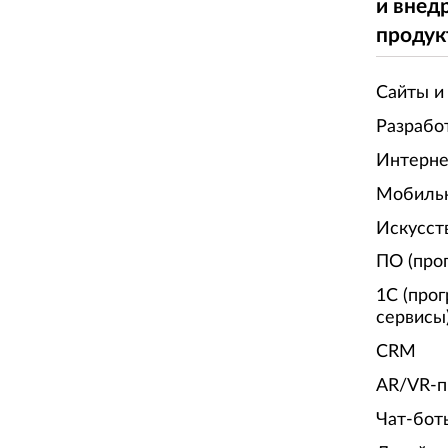
и внед
Возраст
6
лет
продук
компании:
Сайты и
УЗНАТЬ БОЛЬШЕ
СПОНСОР
Разрабо
Интерне
Мобиль
Искусст
ПО (про
1С (про
сервисы
CRM
AR/VR-п
Чат-бот