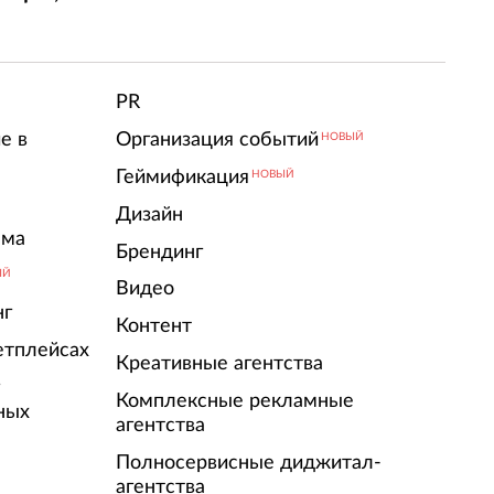
т
PR
е в
Организация событий
НОВЫЙ
Геймификация
НОВЫЙ
Дизайн
ама
Брендинг
ЫЙ
Видео
нг
Контент
етплейсах
Креативные агентства
г
Комплексные рекламные
ных
агентства
Полносервисные диджитал-
агентства