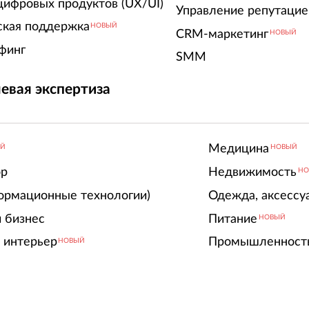
цифровых продуктов (UX/UI)
Управление репутацие
ская поддержка
НОВЫЙ
CRM-маркетинг
НОВЫЙ
финг
SMM
евая экспертиза
Медицина
ЫЙ
НОВЫЙ
ор
Недвижимость
НО
ормационные технологии)
Одежда, аксессу
 бизнес
Питание
НОВЫЙ
 интерьер
Промышленност
НОВЫЙ