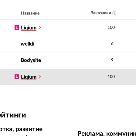
Заказчики
Название
Liqium
100
welldi
6
Bodysite
9
Liqium
100
ейтинги
отка, развитие
Реклама, коммуник