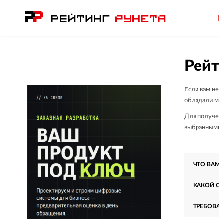
Рейт
Если вам не
обладали м
Для получе
выбранными 
ЧТО ВА
КАКОЙ 
ТРЕБОВ