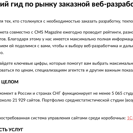
ий гид по рынку заказной веб-разраб
 тех, кто столкнулся с необходимостью заказать разработку, техп
нета совместно с CMS Magazine ежегодно проводит рейтинги, разн
тов. Благодаря этому у нас имеется максимально полная информация
ием ей поделимся с вами, чтобы к выбору веб-разработчика и дал
о.
айдете ключевые цифры, которые помогут вам выбрать максимальн
ваться по ценам, специализациям агентств и другим важным показ
 ЦЕЛОМ
омент в России и странах СНГ функционирует не менее 5 065 студи
около 21 929 сайтов. Портфолио среднестатистической студии (воз
востребованная система управления сайтами среди коробочных:
1С
ТЬ УСЛУГ