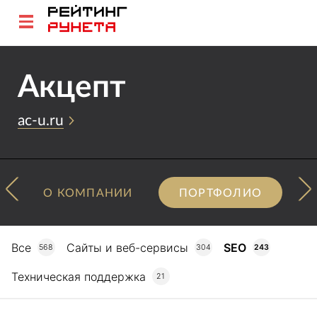
Акцепт
ac-u.ru
О КОМПАНИИ
ПОРТФОЛИО
Все
Сайты и веб-сервисы
SEO
568
304
243
Техническая поддержка
21