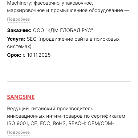
Machinery: фасовочно-упаковочное, 
маркировочное и промышленное оборудование — 
укупорочное, этикетировщики, дозаторы, лазерная 
Подробнее
сварка.
Заказчик:
ООО "КДМ ГЛОБАЛ РУС"
Услуги:
SEO (продвижение сайта в поисковых
системах)
Срок:
с 10.11.2025
SANGSINE
Ведущий китайский производитель 
инновационных интим-товаров по сертификатам 
ISO 9001, CE, FCC, RoHS, REACH: OEM/ODM-
услуги, 28 патентов в США и Европе.
Подробнее