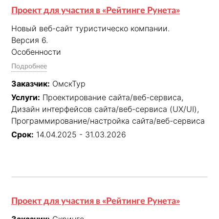
Проект для участия в «Рейтинге Рунета»
Новый веб-сайт туристическо компании.

Версия 6.

Особенности

Адаптивный дизайн

Подробнее
Динамическая подгрузка контента

Заказчик:
ОмскТур
Микроразметка для поисковых систем

Услуги:
Проектирование сайта/веб-сервиса,
Модальные окна

Дизайн интерфейсов сайта/веб-сервиса (UX/UI),
Расширенное выпадающее меню

Программирование/настройка сайта/веб-сервиса
Реактивная технология

Система слайдеров контента

Срок:
14.04.2025 - 31.03.2026
Форма заказа

Широкоформатный дизайн

Выполненные работы

Вёрстка

Интеграция со сторонними api

Проект для участия в «Рейтинге Рунета»
Интерактивный прототип

Наполнение
