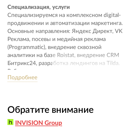
Специализация, услуги
Специализируемся на комплексном digital-
продвижении и автоматизации маркетинга.
Основные направления: Яндекс Директ, VK
Реклама, посевы и медийная реклама
(Programmatic), внедрение сквозной
аналитики на базе Roistat, внедрение CRM
Битрикс24, разработка лендингов на Tilda.
Работаем с застройщиками, отелями,
Подробнее
санаториями, медицинскими организациями
и автомобильным бизнесом. Помогаем
выстраивать путь клиента от привлечения
до аналитики продаж.
Обратите внимание
Особенности работы с заказчиками
INVISION Group
Не запускаем рекламу без подготовки: