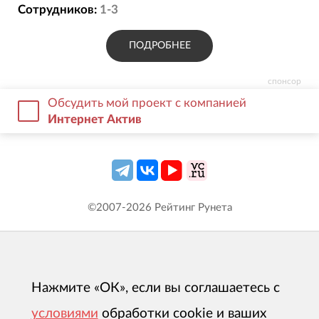
сначала анализируем посадочные страницы,
Сотрудников:
1-3
проверяем аналитику, цели и обработку
лидов. При необходимости дорабатываем
ПОДРОБНЕЕ
лендинги, внедряем CRM и сквозную
аналитику. Кампании запускаем поэтапно -
спонсор
согласовываем структуру, креативы и
Обсудить мой проект с компанией
Интернет Актив
гипотезы. После запуска регулярно
оптимизируем бюджеты, отключаем
неэффективные связки, тестируем новые
офферы и корректируем путь клиента до
сделки на основе данных, а не
©2007-
2026
Рейтинг Рунета
предположений.
Нажмите «ОК», если вы соглашаетесь с
условиями
обработки cookie и ваших