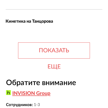
- брендовый трафик также показал 
положительную динамику — рекламная кампания 
в программатик активно на это работает;

Кинетика на Танцорова
- также мы получили прямые и post-view 
конверсии.
ПОКАЗАТЬ
ЕЩЕ
Обратите внимание
INVISION Group
Сотрудников:
1-3