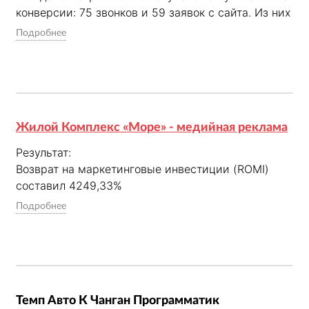
конверсии: 75 звонков и 59 заявок с сайта. Из них 
15 — по дорогостоящим направлениям ФГС и 
Подробнее
колоноскопии.

По итогам кампании для МЦ «Практик» конверсия 
в лид и количество заявок выросли в 1,4 раза, а 
стоимость заявки снизилась в 1,5 раза. Сквозная 
Жилой Комплекс «Море» - медийная реклама
аналитика позволила оценить не только объём, но 
и качество трафика.
Результат:

Возврат на маркетинговые инвестиции (ROMI) 
составил 4249,33%

Доля рекламных расходов (ДРР) — 2,3%

Подробнее
Конверсия — 0,027%

Количество отказов уменьшилось на 10%

Среднее время на сайте увеличилось на 20 
секунд

Темп Авто К Чанган Программатик
Баннеры:
