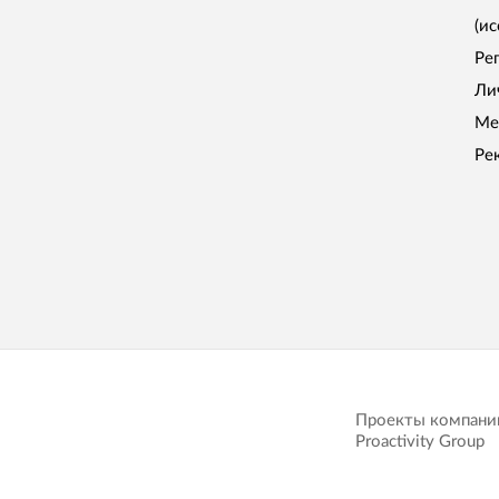
(и
Ре
Ли
Ме
Ре
Проекты компани
Proactivity Group