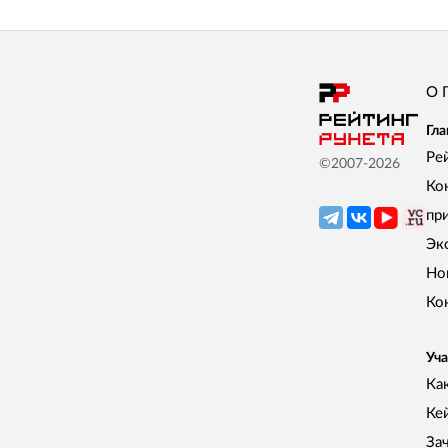
О 
Гла
Ре
©2007-
2026
Ко
пр
Эк
Но
Ко
Уча
Как
Ке
За