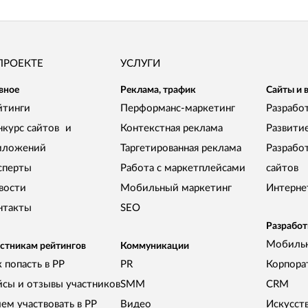
ПРОЕКТЕ
УСЛУГИ
вное
Реклама, трафик
Сайты и 
йтинги
Перформанс-маркетинг
Разработ
нкурс сайтов и
Контекстная реклама
Развити
иложений
Таргетированная реклама
Разрабо
сперты
Работа с маркетплейсами
сайтов
вости
Мобильный маркетинг
Интерне
нтакты
SEO
Разработ
Мобиль
стникам рейтингов
Коммуникации
 попасть в РР
PR
Корпора
йсы и отзывы участников
SMM
CRM
чем участвовать в РР
Видео
Искусст