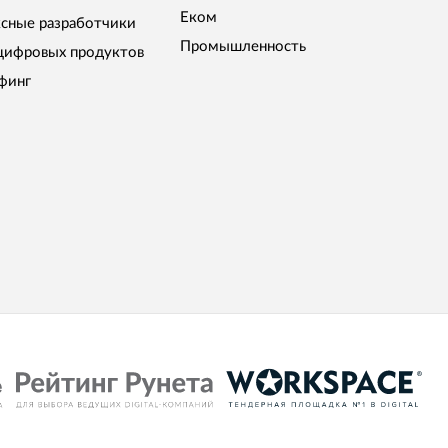
Еком
сные разработчики
Промышленность
цифровых продуктов
финг