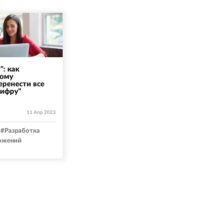
": как
ному
ренести все
цифру"
11 Апр 2023
#
Разработка
ожений