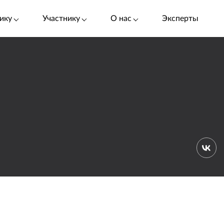
ику
Участнику
О нас
Эксперты