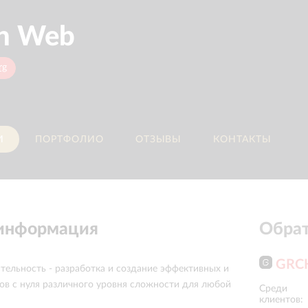
n Web
rg
И
ПОРТФОЛИО
ОТЗЫВЫ
КОНТАКТЫ
 информация
Обрат
GRC
тельность - разработка и создание эффективных и
ов с нуля различного уровня сложности для любой
Среди
Major
Русагро
клиентов: