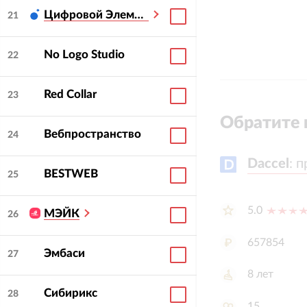
Цифровой Элемент
21
No Logo Studio
22
Red Collar
23
Обратите 
Вебпространство
24
Daccel
Daccel
:
:
п
п
BESTWEB
25
5.0
МЭЙК
26
657854
Эмбаси
27
8
лет
Сибирикс
28
15