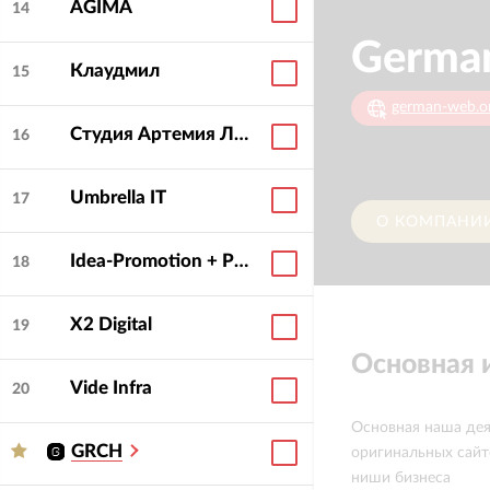
AGIMA
14
Germa
Клаудмил
15
german-web.o
Студия Артемия Лебедева
16
Umbrella IT
17
О КОМПАНИ
Idea-Promotion + PENA
18
X2 Digital
19
Основная
Vide Infra
20
Основная наша дея
GRCH
оригинальных сайт
ниши бизнеса