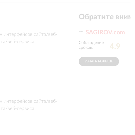
Обратите вним
SAGIROV.com
н интерфейсов сайта/веб-
йта/веб-сервиса
юдение
Профессионализм
4.9
4.9
ов
:
сотрудников
:
УЗНАТЬ БОЛЬШЕ
н интерфейсов сайта/веб-
йта/веб-сервиса