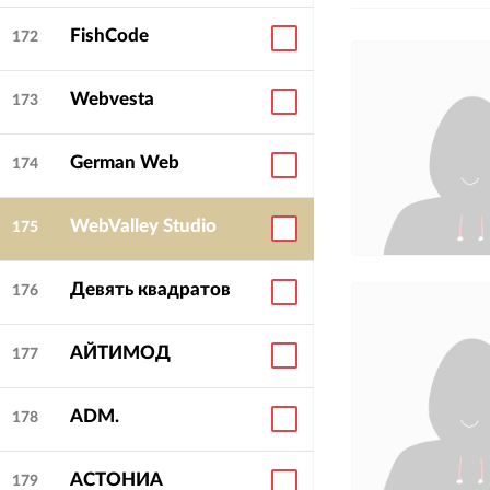
FishCode
172
Webvesta
173
Средняя оценка
German Web
4.9
174
клиентами:
WebValley Studio
175
Девять квадратов
176
АЙТИМОД
177
ADM.
178
АСТОНИА
179