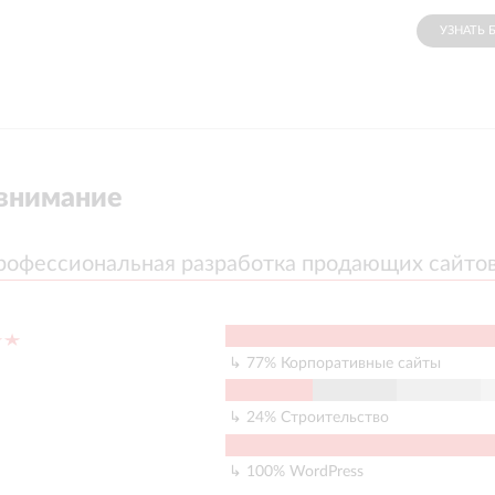
УЗНАТЬ 
внимание
рофессиональная разработка продающих сайто
рофессиональная разработка продающих сайто
77
%
Корпоративные сайты
24
%
Строительство
100
%
WordPress