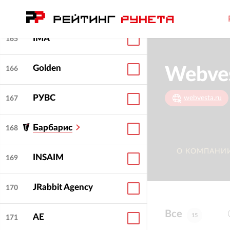
Morizo
164
IMA
165
Golden
Webve
166
РУВС
webvesta.ru
167
Барбарис
168
О КОМПАНИ
INSAIM
169
JRabbit Agency
170
Все
15
АЕ
171