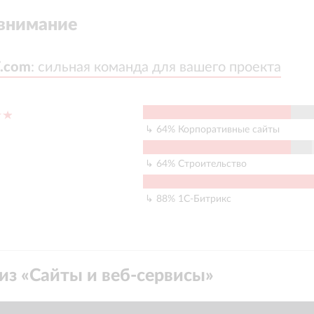
внимание
.com
.com
:
:
сильная команда для вашего проекта
сильная команда для вашего проекта
64
%
Корпоративные сайты
64
%
Строительство
88
%
1С-Битрикс
из «
Сайты и веб-сервисы
»