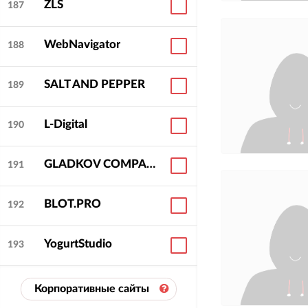
ZLS
187
WebNavigator
188
SALT AND PEPPER
189
L-Digital
190
GLADKOV COMPANY
191
BLOT.PRO
192
YogurtStudio
193
Корпоративные сайты