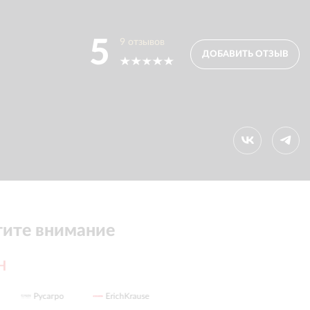
5
9
отзывов
ДОБАВИТЬ ОТЗЫВ
ите внимание
H
ErichKrause
Grop4Media
ICGROUP
ДГП г. Москв