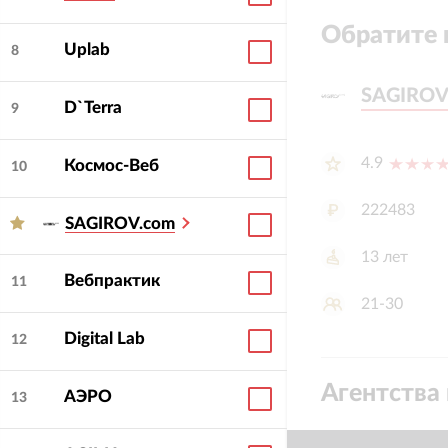
Обратите 
Uplab
8
SAGIROV
SAGIROV
D`Terra
9
4.9
Космос-Веб
10
222483
SAGIROV.com
13
лет
Вебпрактик
11
21-30
Digital Lab
12
Агентства 
АЭРО
13