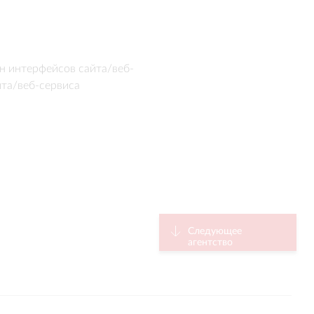
н интерфейсов сайта/веб-
йта/веб-сервиса
Следующее
агентство