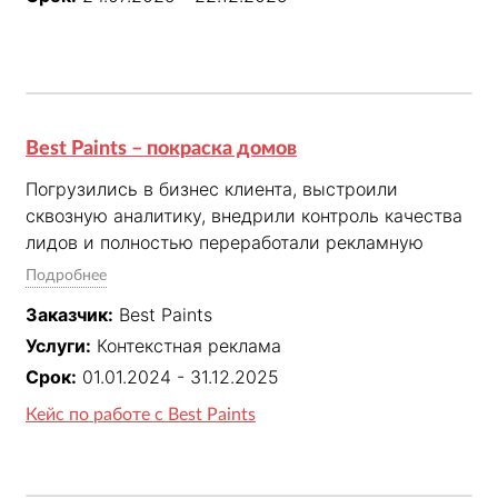
Best Paints – покраска домов
Погрузились в бизнес клиента, выстроили 
сквозную аналитику, внедрили контроль качества 
лидов и полностью переработали рекламную 
стратегию. Благодаря системной оптимизации и 
Подробнее
управлению маркетингом на основе данных 
Заказчик:
Best Paints
увеличили количество заявок почти в 3 раза: с 25 
Услуги:
Контекстная реклама
до 71 в несезон и с 64 до 220 в сезон. 
Одновременно снизили стоимость заявки более 
Срок:
01.01.2024 - 31.12.2025
чем вдвое — до 2 306 ₽ и 2 087 ₽ 
Кейс по работе с Best Paints
соответственно. Реклама стала прогнозируемым и 
рентабельным инструментом роста бизнеса.