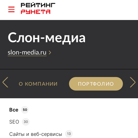
Слон-медиа
slon-media.ru
О КОМПАНИИ
ПОРТФОЛИО
Все
50
SEO
30
Сайты и веб-сервисы
13