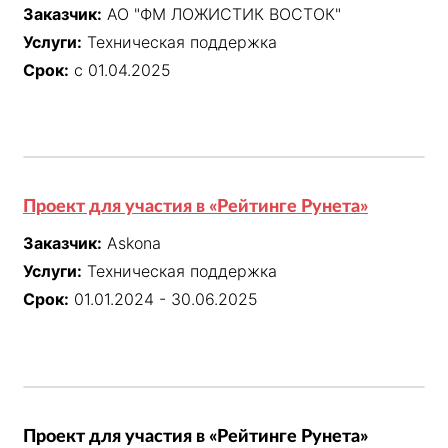
Заказчик:
АО "ФМ ЛОЖИСТИК ВОСТОК"
выполнения рутинных задач

Услуги:
Техническая поддержка
2. Анализ динамики сбоев в работе сервисов, 
подготовка рекомендаций по устранению 
Срок:
с 01.04.2025
инцидентов и предотвращению простоев бизнеса

3. Развитие и актуализация базы знаний. 

10 336 решено инцидентов в 2025

10 it-продуктов на поддержке 24х7

Проект для участия в «Рейтинге Рунета»
Снижение эскалации с 30% до 7% на команду 
разработки
Заказчик:
Askona
Услуги:
Техническая поддержка
Срок:
01.01.2024 - 30.06.2025
Проект для участия в «Рейтинге Рунета»