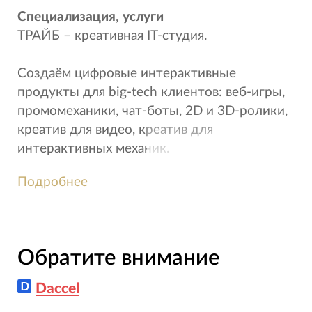
Специализация, услуги
ТРАЙБ – креативная IT-студия.
Создаём цифровые интерактивные
продукты для big-tech клиентов: веб-игры,
промомеханики, чат-боты, 2D и 3D-ролики,
креатив для видео, креатив для
интерактивных механик.
Подробнее
Сила компании
Доносим преимущества вашего продукта
через игровой опыт.
Обратите внимание
Daccel