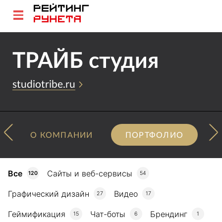
ТРАЙБ студия
studiotribe.ru
О КОМПАНИИ
ПОРТФОЛИО
Все
Сайты и веб-сервисы
120
54
Графический дизайн
Видео
27
17
Геймификация
Чат-боты
Брендинг
15
6
1