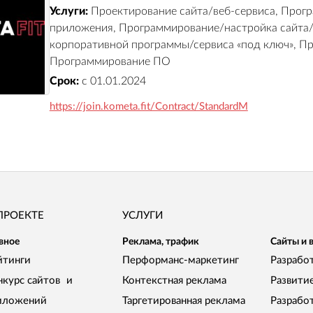
Услуги:
Проектирование сайта/веб-сервиса, Прог
приложения, Программирование/настройка сайта/
корпоративной программы/сервиса «под ключ», П
Программирование ПО
Срок:
с 01.01.2024
https://join.kometa.fit/Contract/StandardM
ПРОЕКТЕ
УСЛУГИ
вное
Реклама, трафик
Сайты и 
йтинги
Перформанс-маркетинг
Разработ
нкурс сайтов и
Контекстная реклама
Развити
иложений
Таргетированная реклама
Разрабо