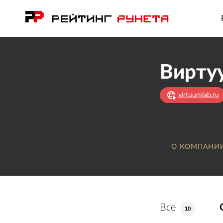
Вирту
virtuumlab.ru
О КОМПАНИ
Все
10