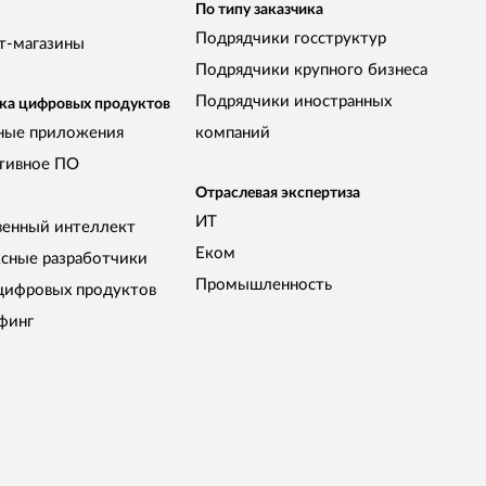
По типу заказчика
Подрядчики госструктур
т-магазины
Подрядчики крупного бизнеса
Подрядчики иностранных
ка цифровых продуктов
ные приложения
компаний
тивное ПО
Отраслевая экспертиза
ИТ
венный интеллект
Еком
сные разработчики
Промышленность
цифровых продуктов
финг