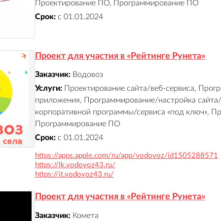
Проектирование ПО, Программирование ПО
Срок:
с 01.01.2024
Проект для участия в «Рейтинге Рунета»
Заказчик:
Водовоз
Услуги:
Проектирование сайта/веб-сервиса, Прог
приложения, Программирование/настройка сайта/
корпоративной программы/сервиса «под ключ», П
Программирование ПО
Срок:
с 01.01.2024
https://apps.apple.com/ru/app/vodovoz/id1505288571
https://lk.vodovoz43.ru/
https://it.vodovoz43.ru/
Проект для участия в «Рейтинге Рунета»
Заказчик:
Комета