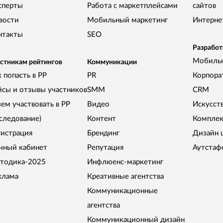
сперты
Работа с маркетплейсами
сайтов
вости
Мобильный маркетинг
Интерне
нтакты
SEO
Разработ
Мобиль
стникам рейтингов
Коммуникации
 попасть в РР
PR
Корпора
йсы и отзывы участников
SMM
CRM
чем участвовать в РР
Видео
Искусст
сследование)
Контент
Комплек
гистрация
Брендинг
Дизайн 
чный кабинет
Репутация
Аутстаф
тодика-2025
Инфлюенс-маркетинг
клама
Креативные агентства
Коммуникационные
агентства
Коммуникационный дизайн