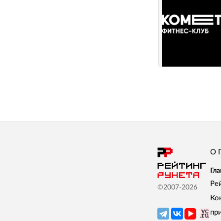
О 
Гла
Ре
©2007-
2026
Ко
пр