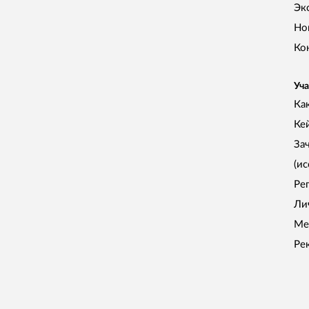
Эк
Но
Ко
Уча
Как
Ке
За
(и
Ре
Ли
Ме
Ре