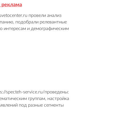
я реклама
etocenter.ru провели анализ 
панию, подобрали релевантные 
по интересам и демографическим 
ний и оптимизировали кампанию 
видимость бренда и увеличился 
//specteh-service.ru/проведены: 
ематическим группам, настройка 
явлений под разные сегменты 
ия трафика. Осуществлялся 
ьтат: увеличение числа целевых 
 с потенциальными клиентами.