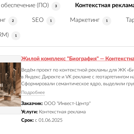
обеспечение (ПО)
Контекстная реклам
3
нг
SEO
Маркетинг
Та
2
1
1
RM)
1
Жилой комплекс "Биография" — Контекстна
Ведём проект по контекстной рекламы для ЖК «Би
в Яндекс Директе и VK рекламе с геотаргетингом н
Сформировали семантическое ядро, выделили груп
коммерческие, геозависимые). Создали объявления
Подробнее
UTM‑метки. Запустили ретаргетинг, настроили отс
Заказчик:
ООО "Инвест-Центр"
Яндекс Метрику и CRM. Оптимизировали ставки, 
Обеспечили приток целевых лидов — заявок на пр
Услуги:
Контекстная реклама
Срок:
с 01.06.2025