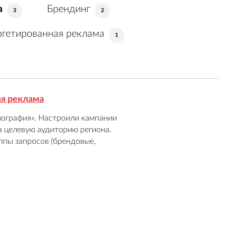
а
Брендинг
3
2
ргетированная реклама
1
я реклама
ография». Настроили кампании 
а целевую аудиторию региона. 
пы запросов (брендовые, 
 с УТП ЖК, интегрировали 
леживание конверсий через 
контролировали бюджет. 
осмотр квартир.