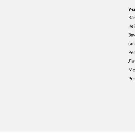
Уча
Как
Ке
За
(и
Ре
Ли
Ме
Ре