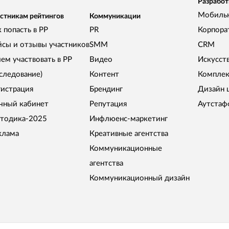
Разработ
Мобиль
стникам рейтингов
Коммуникации
 попасть в РР
PR
Корпора
йсы и отзывы участников
SMM
CRM
чем участвовать в РР
Видео
Искусст
сследование)
Контент
Комплек
гистрация
Брендинг
Дизайн 
чный кабинет
Репутация
Аутстаф
тодика-2025
Инфлюенс-маркетинг
клама
Креативные агентства
Коммуникационные
агентства
Коммуникационный дизайн