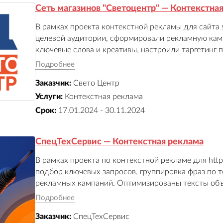
Сеть магазинов "Светоцентр" — Контекстна
В рамках проекта контекстной рекламы для сайта sv
целевой аудитории, сформировали рекламную кам
ключевые слова и креативы, настроили таргетинг 
параметрам, отслеживали эффективность объявле
Подробнее
в процессе размещения. В результате повысилась 
Заказчик:
Свето Центр
трафик на сайт.
Услуги:
Контекстная реклама
Срок:
17.01.2024 - 30.11.2024
СпецТехСервис — Контекстная реклама
В рамках проекта по контекстной рекламе для https:
подбор ключевых запросов, группировка фраз по т
рекламных кампаний. Оптимизированы тексты объ
аудитории, настроены UTM‑метки для отслеживан
Подробнее
еженедельный аудит и корректировка ставок. Резул
Заказчик:
СпецТехСервис
обращений через сайт, улучшение взаимодействия