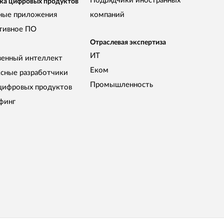
Подрядчики иностранных
ка цифровых продуктов
ные приложения
компаний
тивное ПО
Отраслевая экспертиза
ИТ
венный интеллект
Еком
сные разработчики
Промышленность
цифровых продуктов
финг