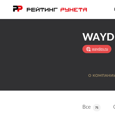
WAYD
waydev.ru
О КОМПАНИ
Все
71