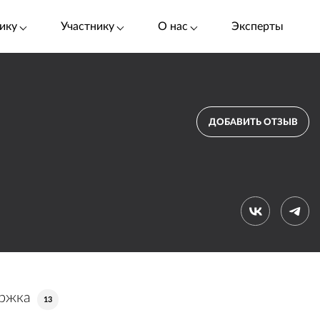
ику
Участнику
О нас
Эксперты
ДОБАВИТЬ ОТЗЫВ
ержка
13