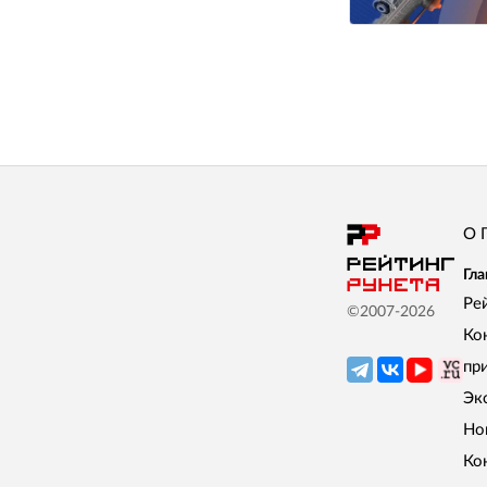
О 
Гла
Ре
©2007-
2026
Ко
пр
Эк
Но
Ко