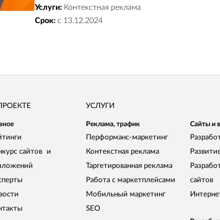
Услуги:
Контекстная реклама
Срок:
с 13.12.2024
ПРОЕКТЕ
УСЛУГИ
вное
Реклама, трафик
Сайты и 
йтинги
Перформанс-маркетинг
Разработ
нкурс сайтов и
Контекстная реклама
Развити
иложений
Таргетированная реклама
Разрабо
сперты
Работа с маркетплейсами
сайтов
вости
Мобильный маркетинг
Интерне
нтакты
SEO