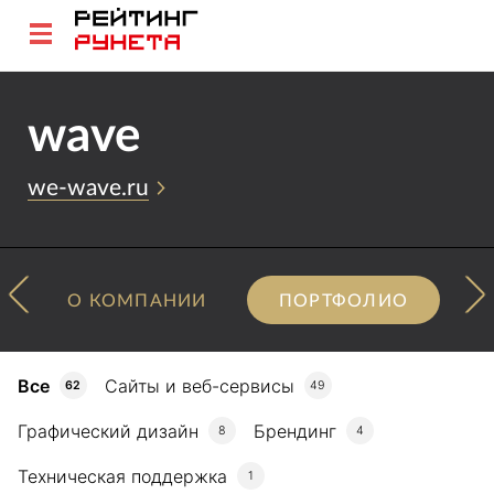
wave
we-wave.ru
О КОМПАНИИ
ПОРТФОЛИО
Все
Сайты и веб-сервисы
62
49
Графический дизайн
Брендинг
8
4
Техническая поддержка
1