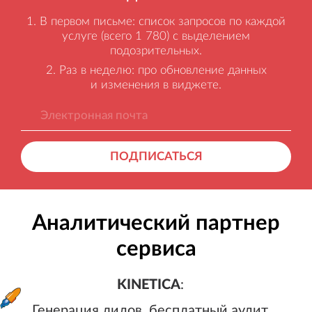
В первом письме: список запросов по каждой
услуге (всего 1 780) с выделением
подозрительных.
Раз в неделю: про обновление данных
и изменения в виджете.
ПОДПИСАТЬСЯ
Аналитический партнер
сервиса
KINETICA
:
Генерация лидов, бесплатный а
KINETICA
:
Генерация лидов, бесплатный аудит