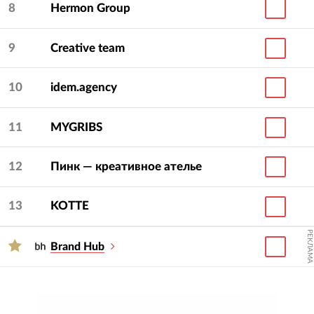
8
Hermon Group
9
Creative team
10
idem.agency
11
MYGRIBS
12
Пинк — креативное ателье
13
KOTTE
РЕКЛАМА
Brand Hub