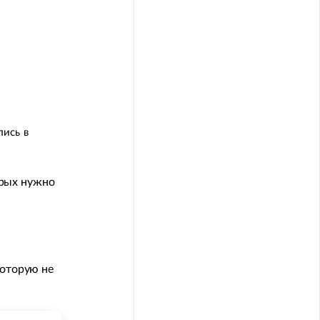
лись в
орых нужно
оторую не