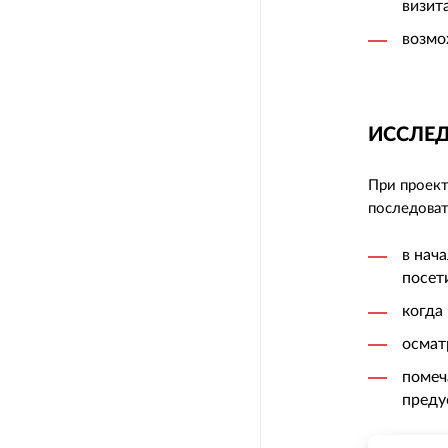
визита
возмо
ИССЛЕД
При проект
последоват
в нач
посет
когда
осмат
помеч
преду