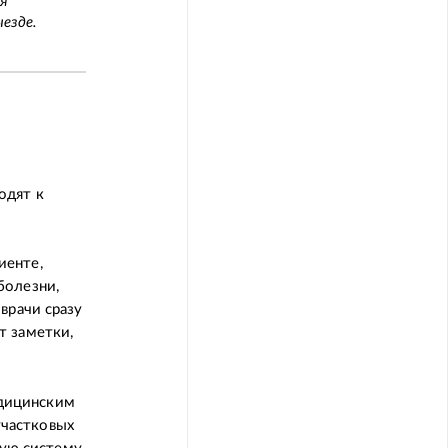
я
езде.
одят к
иенте,
болезни,
врачи сразу
т заметки,
дицинским
частковых