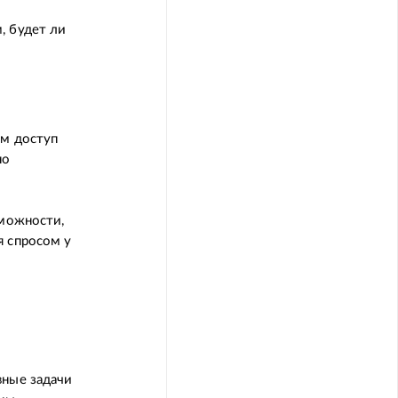
, будет ли
ам доступ
но
зможности,
я спросом у
вные задачи