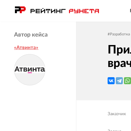
Автор кейса
#
Разработка
При
«Атвинта»
вра
Заказчик