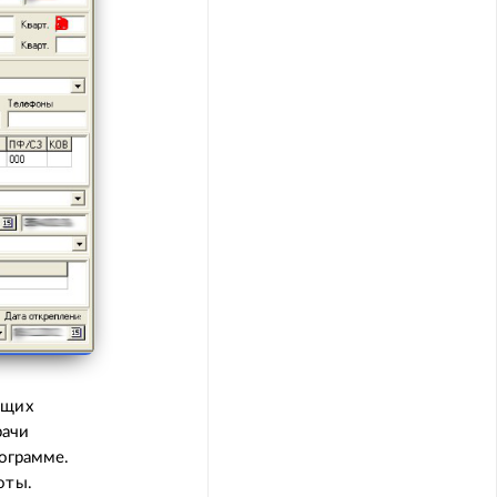
ущих
рачи
рограмме.
оты.