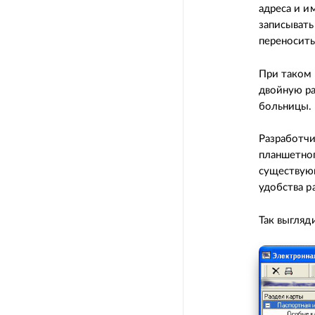
адреса и и
записывать
переносит
При таком 
двойную ра
больницы. 
Разработчи
планшетног
существую
удобства р
Так выгляд