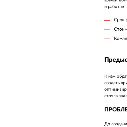
врачей до
и работает
Срок 
Стоим
Коман
Предыс
К нам обра
создать пр
оптимизиро
стояла зад
ПРОБЛ
До создани