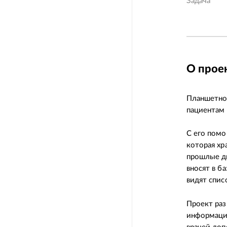
Задача
О прое
Планшетное
пациентам 
C его пом
которая хр
прошлые ди
вносят в б
видят спис
Проект ра
информаци