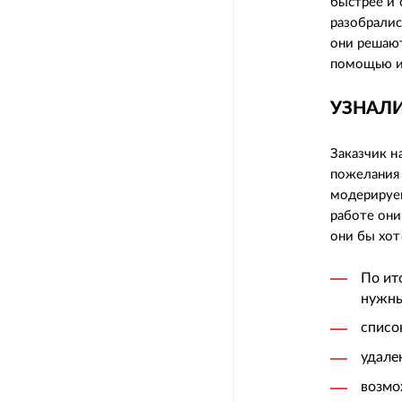
быстрее и 
разобралис
они решают
помощью и
УЗНАЛИ
Заказчик н
пожелания 
модерируем
работе они
они бы хот
По ит
нужны
списо
удале
возмо