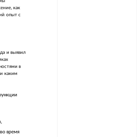
 мы
ение, как
ий опыт с
да и выявил
мках
ностями в
 и каким
функции
,
во время