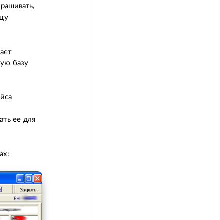
прашивать,
ицу
лает
ную базу
ейса
ть ее для
ах: