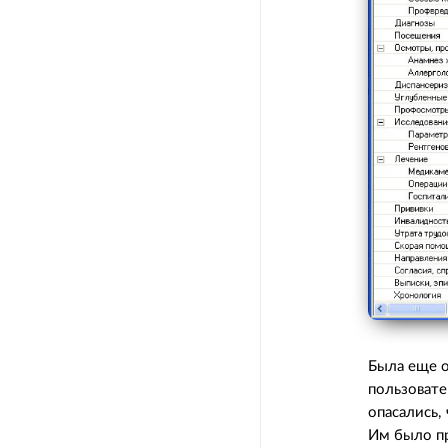
Была еще о
пользовате
опасались,
Им было пр