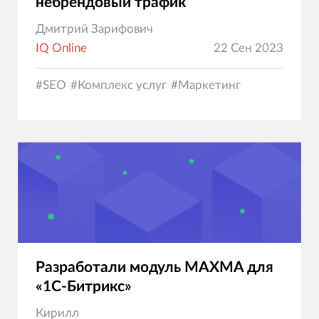
небрендовый трафик
Дмитрий Зарифович
IQ Online
22 Сен 2023
#
SEO
#
Комплекс услуг
#
Маркетинг
Разработали модуль MAXMA для
«1С-Битрикс»
Кирилл