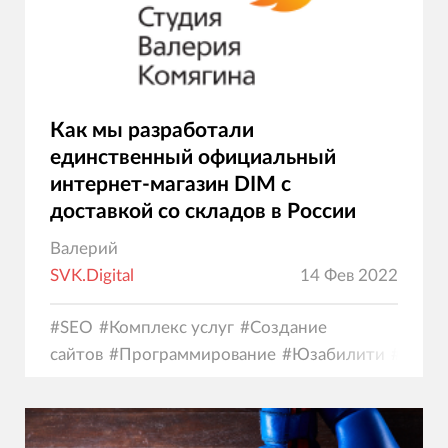
Как мы разработали
единственный официальный
интернет-магазин DIM с
доставкой со складов в России
Валерий
SVK.Digital
14 Фев 2022
#
SEO
#
Комплекс услуг
#
Создание
сайтов
#
Программирование
#
Юзабилити
#
Диза
коммерция