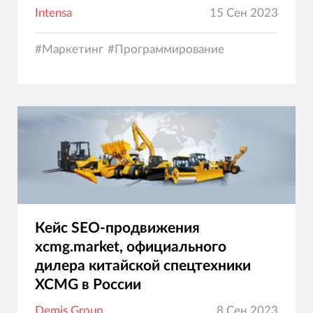
Intensa
15 Сен 2023
#
Маркетинг
#
Программирование
Кейс SEO-продвижения
xcmg.market, официального
дилера китайской спецтехники
XCMG в России
Demis Group
8 Сен 2023