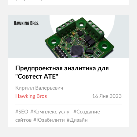
Предпроектная аналитика для
"Совтест АТЕ"
Кирилл Валерьевич
Hawking Bros
16 Янв 2023
#
SEO
#
Комплекс услуг
#
Создание
сайтов
#
Юзабилити
#
Дизайн