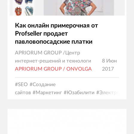
Как онлайн примерочная от
Profseller продает
павловопосадские платки
APRIORUM GROUP /Центр
интернет-решений и технологи
8 Июн
APRIORUM GROUP / ONVOLGA
2017
#
SEO
#
Создание
сайтов
#
Маркетинг
#
Юзабилити
#
Электронная
коммерция