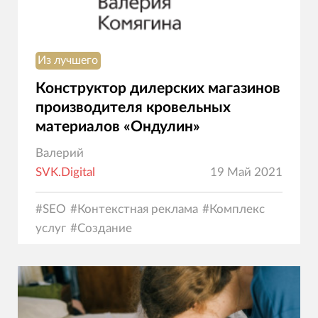
Из лучшего
Конструктор дилерских магазинов
производителя кровельных
материалов «Ондулин»
Валерий
SVK.Digital
19 Май 2021
#
SEO
#
Контекстная реклама
#
Комплекс
услуг
#
Создание
сайтов
#
Программирование
#
Дизайн
#
Электрон
коммерция