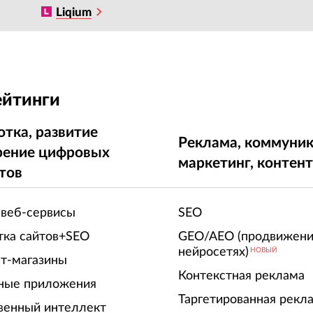
Liqium
ейтинги
отка, развитие
Реклама, коммуник
рение цифровых
маркетинг, контен
тов
 веб-сервисы
SEO
тка сайтов+SEO
GEO/AEO (продвижени
нейросетях)
НОВЫЙ
т-магазины
Контекстная реклама
ные приложения
Таргетированная рекл
венный интеллект