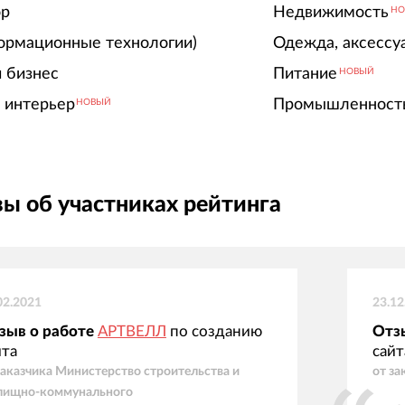
ор
Недвижимость
НО
ормационные технологии)
Одежда, аксессу
 бизнес
Питание
НОВЫЙ
 интерьер
Промышленност
НОВЫЙ
ы об участниках рейтинга
02.2021
23.12
зыв о работе
АРТВЕЛЛ
по созданию
Отз
йта
сайт
заказчика
Министерство строительства и
от за
лищно-коммунального