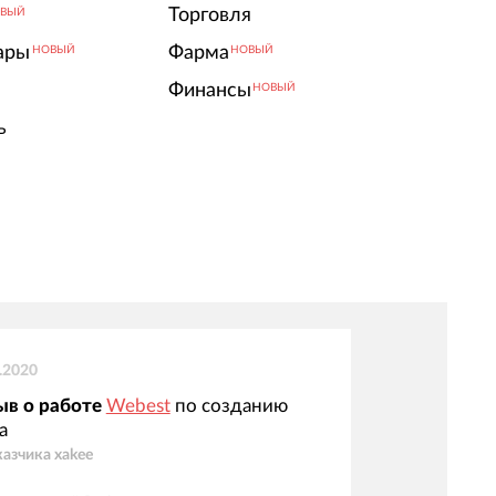
Торговля
ВЫЙ
ары
Фарма
НОВЫЙ
НОВЫЙ
Финансы
НОВЫЙ
ь
.2020
ыв о работе
Webest
по созданию
а
казчика
xakee