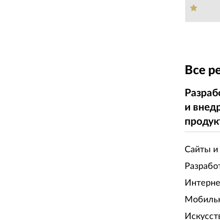
Все р
Разраб
и внед
продук
Сайты и
Разрабо
Интерне
Мобиль
Искусст