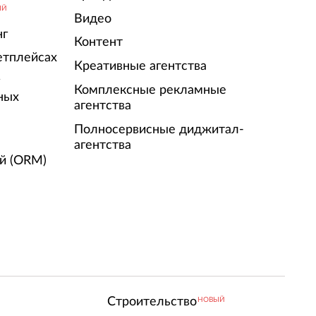
ЫЙ
Видео
нг
Контент
етплейсах
Креативные агентства
г
Комплексные рекламные
ных
агентства
Полносервисные диджитал-
агентства
й (ORM)
Строительство
НОВЫЙ