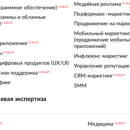
Медийная реклама
НОВ
граммное обеспечение)
НОВЫЙ
Перформанс–маркети
граммы и облачные
)
Продвижение на марк
НОВЫЙ
Мобильный маркетин
(продвижение мобиль
риложения
НОВЫЙ
приложений)
ы
НОВЫЙ
Инфлюенс-маркетинг
цифровых продуктов (UX/UI)
Управление репутацие
ская поддержка
НОВЫЙ
CRM-маркетинг
НОВЫЙ
финг
SMM
евая экспертиза
Медицина
ЫЙ
НОВЫЙ