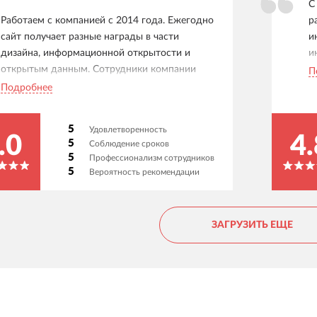
С
Работаем с компанией с 2014 года. Ежегодно
р
сайт получает разные награды в части
и
дизайна, информационной открытости и
и
открытым данным. Сотрудники компании
п
П
прекрасно разбираются в своем деле.
1
Подробнее
Благодарим Вам за проделанную работу!
С
з
5
Удовлетворенность
ф
.0
4.
5
Соблюдение сроков
5
Профессионализм сотрудников
5
Вероятность рекомендации
ЗАГРУЗИТЬ ЕЩЕ