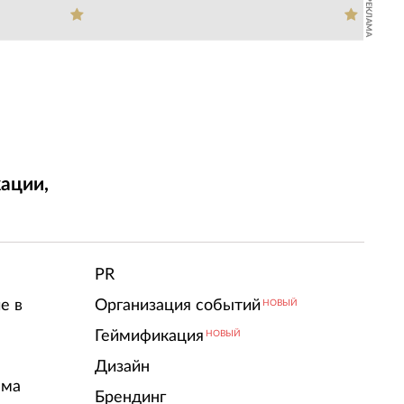
РЕКЛАМА
ации,
т
PR
е в
Организация событий
НОВЫЙ
Геймификация
НОВЫЙ
Дизайн
ама
Брендинг