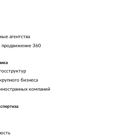
ные агентства
 продвижение 360
чика
госструктур
крупного бизнеса
иностранных компаний
кспертиза
ость