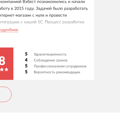
 компанией Вэбест познакомились и начали
аботу в 2015 году. Задачей было разработать
нтернет-магазин с нуля и провести
нтеграцию с нашей 1С. Процесс разработки
рошел гладко, но с нюансами связанными с
одробнее
С (ушло больше времени чем планировали).
 момента запуска и по настоящее время
анимаемся развитие сайта, внедрение нового
5
Удовлетворенность
ункционала.
8
4
Соблюдение сроков
5
Профессионализм сотрудников
5
Вероятность рекомендации