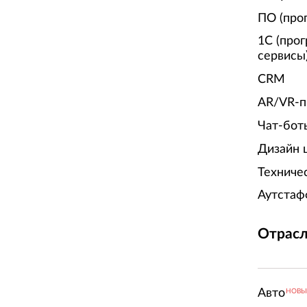
ПО (про
1С (про
сервисы
CRM
AR/VR-п
Чат-бот
Дизайн 
Техниче
Аутстаф
Отрасл
Авто
НОВ