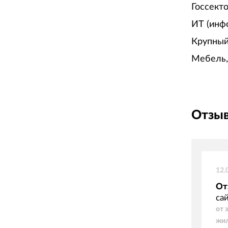
Госсект
ИТ (инф
Крупный
Мебель,
Отзыв
12.
От
са
от 
жи