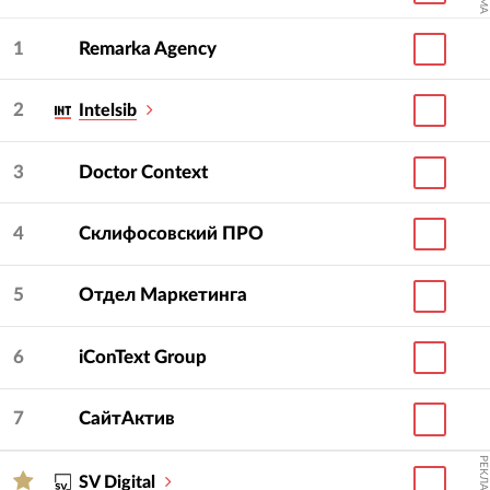
1
Remarka Agency
2
Intelsib
3
Doctor Context
4
Склифосовский ПРО
5
Отдел Маркетинга
6
iConText Group
7
СайтАктив
РЕКЛАМА
SV Digital