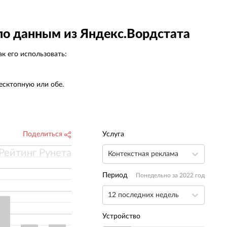
по данным из Яндекс.Вордстата
к его использовать:
есктопную или обе.
Поделиться
Услуга
Рейтинг Рунета
Контекстная реклама
Период
Понедельно за 2022 год
12 последних недель
Устройство