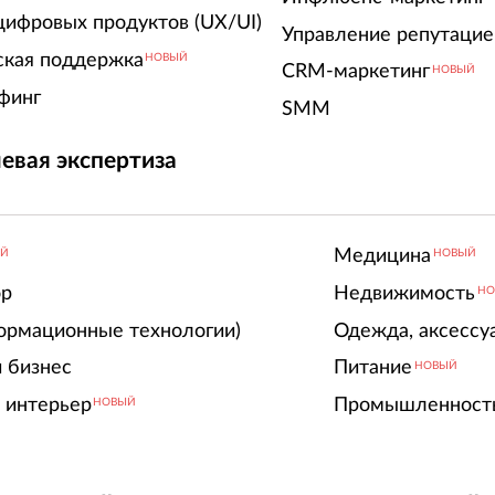
цифровых продуктов (UX/UI)
Управление репутацие
ская поддержка
НОВЫЙ
CRM-маркетинг
НОВЫЙ
финг
SMM
евая экспертиза
Медицина
ЫЙ
НОВЫЙ
ор
Недвижимость
НО
ормационные технологии)
Одежда, аксессу
 бизнес
Питание
НОВЫЙ
 интерьер
Промышленност
НОВЫЙ