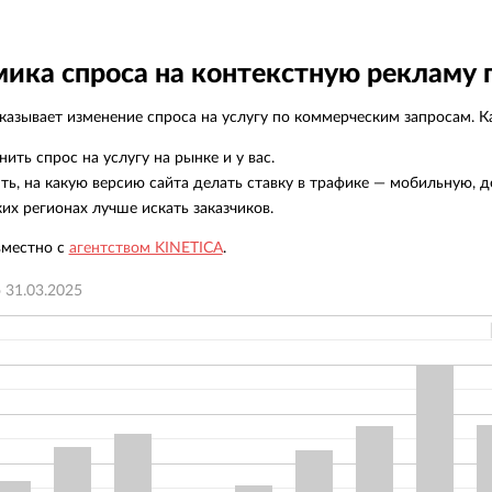
румент сэкономил кучу время, т.к.
ал в одном месте всех ключевых
ков рынка и предоставил возможность
ика спроса на контекстную рекламу 
ичного анализа».
азывает изменение спроса на услугу по коммерческим запросам. Ка
нить спрос на услугу на рынке и у вас.
ть, на какую версию сайта делать ставку в трафике — мобильную, д
ких регионах лучше искать заказчиков.
вместно с
агентством KINETICA
.
о
31.03.2025