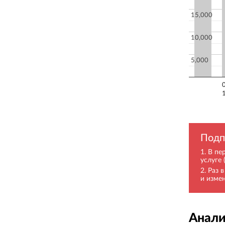
15,000
10,000
5,000
Подп
В пе
услуге 
Раз 
и изме
Анали