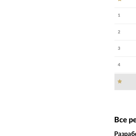
1
2
3
4
Все р
Разраб