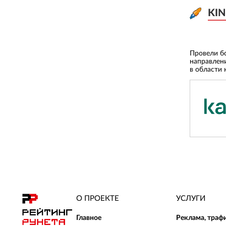
KIN
KIN
Провели б
направлен
в области 
О ПРОЕКТЕ
УСЛУГИ
Главное
Реклама, траф