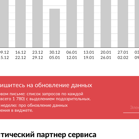
09.12
16.12
23.12
30.12
06.01
13.01
20.01
27.01
03
15.12
22.12
29.12
05.01
12.01
19.01
26.01
02.02
09
ишитесь на обновление данных
рвом письме: список запросов по каждой
(всего 1 780) с выделением подозрительных.
в неделю: про обновление данных
нения в виджете.
тический партнер сервиса