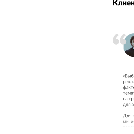
Клиен
«Выб
рекл
факт
тема
на т
для 
Для 
мы и
пред
рекл