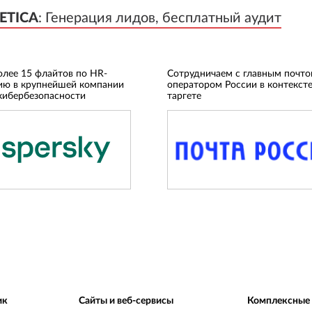
ETICA
ETICA
:
:
Генерация лидов, бесплатный аудит
Генерация лидов, бесплатный аудит
олее 15 флайтов по HR-
Сотрудничаем с главным почт
ию в крупнейшей компании
оператором России в контексте
кибербезопасности
таргете
ик
Сайты и веб-сервисы
Комплексные