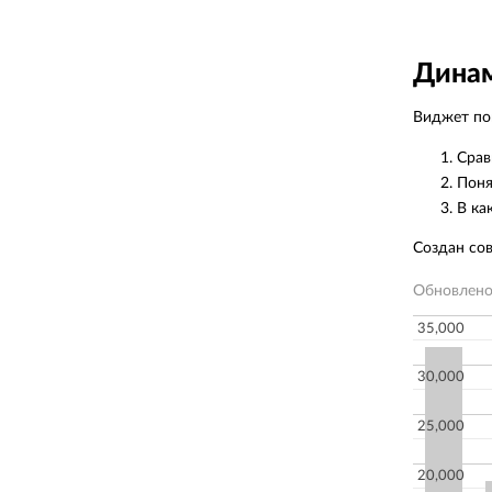
инст
собр
игро
Динам
перв
Виджет пок
Срав
Поня
В ка
Создан со
Обновлен
35,000
30,000
25,000
20,000