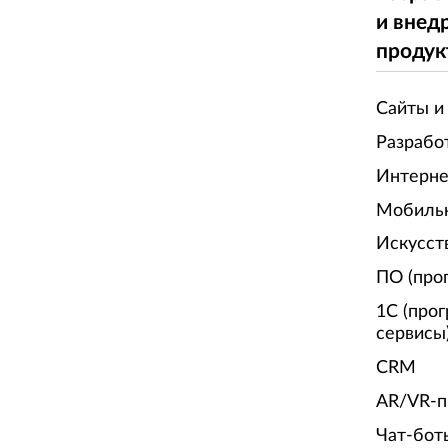
и внед
продук
Сайты и
Разрабо
Интерне
Мобиль
Искусст
ПО (про
1С (про
сервисы
CRM
AR/VR-п
Чат-бот