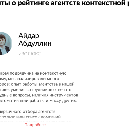
ты о рейтинге агентств контекстной
Айдар
Абдуллин
ИЗОЛЮКС
ирая подрядчика на контекстную
аму, мы анализировали много
оров: опыт работы агентства в нашей
тике, умения сотрудников отвечать
рудные вопросы, наличия инструментов
автоматизации работы и массу других.
первичного отбора агентств
спользовали список компаний
ставленных в рейтинге контекстной
Подробнее
амы на проекте „Рейтинг Рунета“. Этот