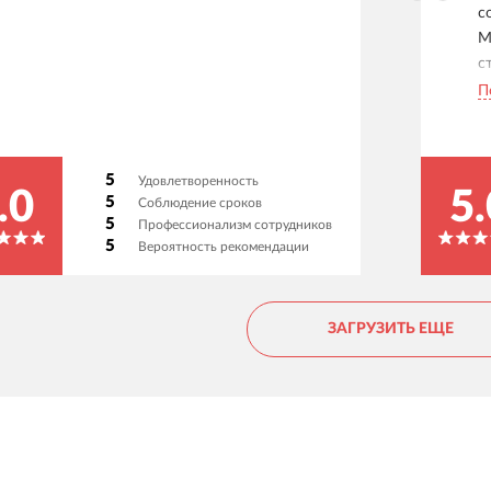
с
М
с
ш
П
п
д
с
5
Удовлетворенность
н
.0
5.
5
Соблюдение сроков
о
5
Профессионализм сотрудников
р
5
Вероятность рекомендации
ЗАГРУЗИТЬ ЕЩЕ