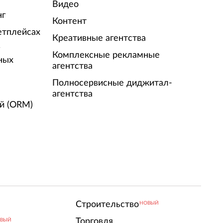
Видео
нг
Контент
етплейсах
Креативные агентства
г
Комплексные рекламные
ных
агентства
Полносервисные диджитал-
агентства
й (ORM)
Строительство
НОВЫЙ
Торговля
ВЫЙ