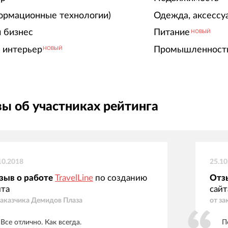
ормационные технологии)
Одежда, аксессу
 бизнес
Питание
НОВЫЙ
 интерьер
Промышленност
НОВЫЙ
ы об участниках рейтинга
10.2018
25.10
зыв о работе
TravelLine
по созданию
Отз
йта
сайт
заказчика
Демидов Плаза
от за
Все отлично. Как всегда.
П