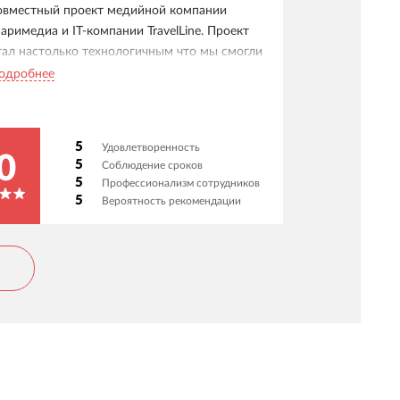
овместный проект медийной компании
аримедиа и IT-компании TravelLine. Проект
тал настолько технологичным что мы смогли
агнуть в соседние регионы и развернуть
одробнее
орталы МордовМедиа, TemaKazan, TemaUfa и
ругие. IT-команда TravelLine зарекомендовала
ебя как уникальные специалисты способные
5
Удовлетворенность
а любые проекты от разработки портала до
0
5
Соблюдение сроков
рганизации онлайн-трансляции
5
Профессионализм сотрудников
еспубликанского парада 9 мая.
5
Вероятность рекомендации