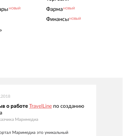
ары
Фарма
НОВЫЙ
НОВЫЙ
Финансы
НОВЫЙ
ь
.2018
ыв о работе
TravelLine
по созданию
а
казчика
Маримедиа
ортал Маримедиа это уникальный