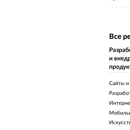
Все р
Разраб
и внед
продук
Сайты и
Разрабо
Интерне
Мобиль
Искусст