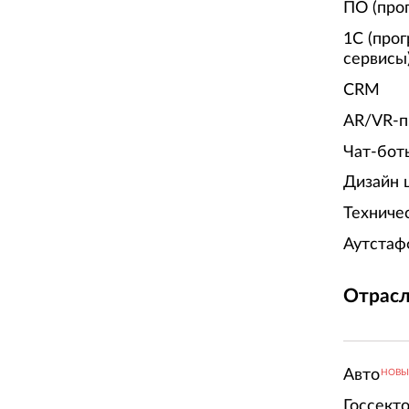
ПО (про
1С (про
сервисы
CRM
AR/VR-п
Чат-бот
Дизайн 
Техниче
Аутстаф
Отрасл
Авто
НОВ
Госсект