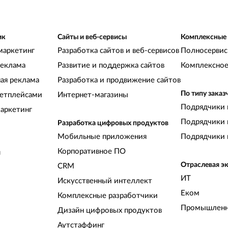
ик
Сайты и веб-сервисы
Комплексные
маркетинг
Разработка сайтов и веб-сервисов
Полносервис
реклама
Развитие и поддержка сайтов
Комплексное
ная реклама
Разработка и продвижение сайтов
По типу заказ
кетплейсами
Интернет-магазины
Подрядчики 
аркетинг
Подрядчики 
Разработка цифровых продуктов
Мобильные приложения
Подрядчики 
Корпоративное ПО
и
Отраслевая э
CRM
ИТ
Искусственный интеллект
Еком
Комплексные разработчики
Промышленн
Дизайн цифровых продуктов
Аутстаффинг