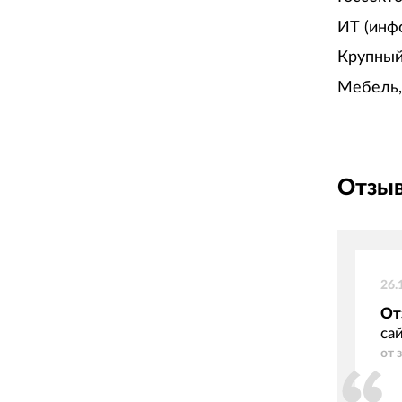
ИТ (инф
Крупный
Мебель,
Отзыв
26.
От
са
от 