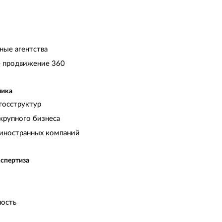
ные агентства
 продвижение 360
чика
госструктур
крупного бизнеса
иностранных компаний
кспертиза
ость