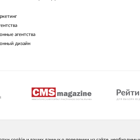
ркетинг
гентства
нные агентства
онный дизайн
отки cookie и ваших данных о поведении на сайте, необходимы