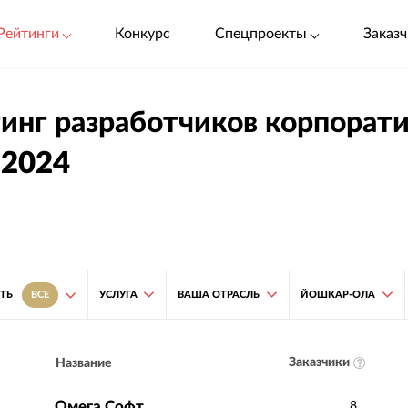
Рейтинги
Конкурс
Спецпроекты
Заказч
инг разработчиков корпорат
2024
УСЛУГА
ВАША ОТРАСЛЬ
ЙОШКАР-ОЛА
ТЬ
ВСЕ
Заказчики
Название
Омега Софт
8