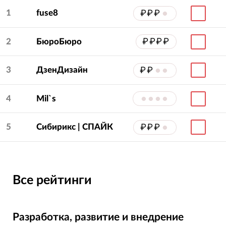
1
fuse8
₽₽₽
•
2
БюроБюро
₽₽₽₽
3
ДзенДизайн
₽₽
••
4
Mil`s
••••
5
Сибирикс | СПАЙК
₽₽₽
•
Все рейтинги
Разработка, развитие и внедрение