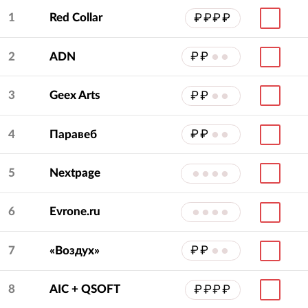
1
Red Collar
₽₽₽₽
2
ADN
₽₽
••
3
Geex Arts
₽₽
••
4
Паравеб
₽₽
••
5
Nextpage
••••
6
Evrone.ru
••••
7
«Воздух»
₽₽
••
8
AIC + QSOFT
₽₽₽₽