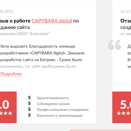
08.2025
23.12
зыв о работе
CAPYBARA digital
по
Отз
зданию сайта
созд
заказчика
ООО "Агротрак"
от за
Хочу выразить благодарность команде
Д
разработчиков «CAPYBARA digital». Заказали
в
разработку сайта на Битрикс . Сроки были
Б
ограничены, т.к. сайт необходимо было
у
запустить в максимально ускоренном режиме,
Подробнее
чтобы не нарваться на штрафные санкции
дилерского соглашения. Разработчик
выполнил все точно в оговоренные сроки, без
5
Удовлетворенность
каких-либо промедлений. Сотрудники
.0
5.
5
Соблюдение сроков
CAPYBARA digital» продемонстрировали
5
Профессионализм сотрудников
способность гибко и своевременно
5
Вероятность рекомендации
реагировать на наши запросы, давать
рекомендации и обосновывать их. Очень