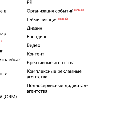
PR
е в
Организация событий
НОВЫЙ
Геймификация
НОВЫЙ
Дизайн
ама
Брендинг
ЫЙ
Видео
нг
Контент
етплейсах
Креативные агентства
г
Комплексные рекламные
ных
агентства
Полносервисные диджитал-
агентства
й (ORM)