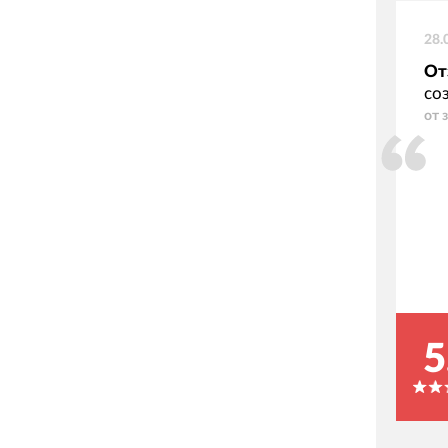
28.
От
со
от 
5