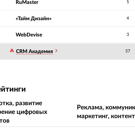
RuMaster
5
«Тайм Дизайн»
4
WebDevise
3
CRM Академия
57
ейтинги
отка, развитие
Реклама, коммуник
рение цифровых
маркетинг, контен
тов