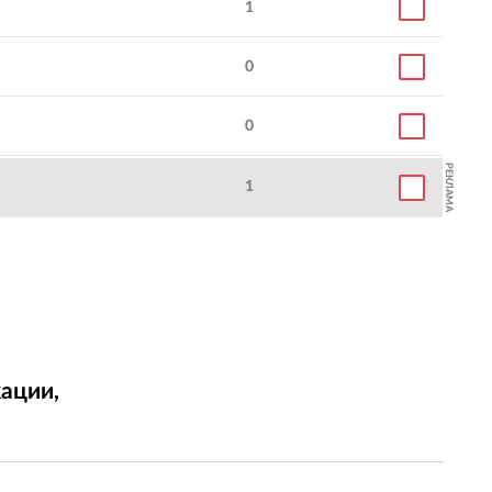
1
0
0
РЕКЛАМА
1
ации,
т