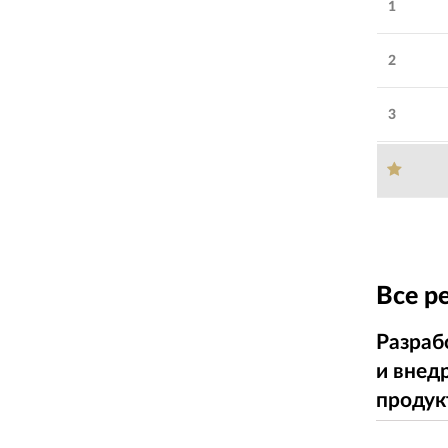
1
2
3
Все р
Разраб
и внед
продук