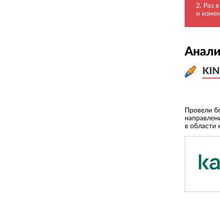
Раз 
и изме
Анали
KIN
KIN
Провели б
направлен
в области 