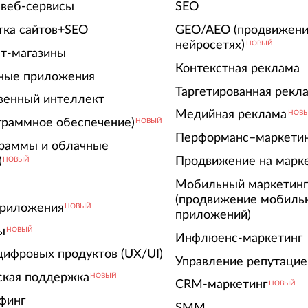
 веб-сервисы
SEO
тка сайтов+SEO
GEO/AEO (продвижени
нейросетях)
НОВЫЙ
т-магазины
Контекстная реклама
ные приложения
Таргетированная рекл
венный интеллект
Медийная реклама
НОВ
граммное обеспечение)
НОВЫЙ
Перформанс–маркети
граммы и облачные
)
Продвижение на марк
НОВЫЙ
Мобильный маркетин
(продвижение мобиль
риложения
НОВЫЙ
приложений)
ы
НОВЫЙ
Инфлюенс-маркетинг
цифровых продуктов (UX/UI)
Управление репутацие
ская поддержка
НОВЫЙ
CRM-маркетинг
НОВЫЙ
финг
SMM