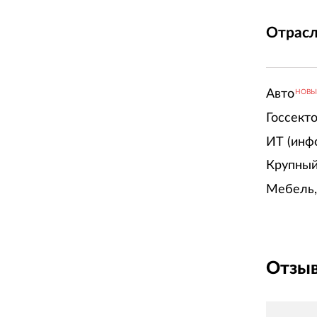
Отрасл
Авто
НОВ
Госсект
ИТ (инф
Крупный
Мебель,
Отзыв