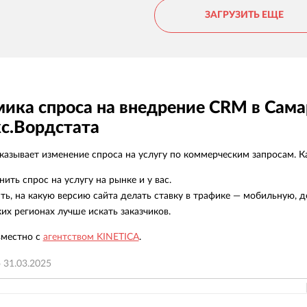
приятно работать с таким подходом к делу.
ЗАГРУЗИТЬ ЕЩЕ
Однозначно рекомендуем.
ика спроса на внедрение CRM в Сама
с.Вордстата
азывает изменение спроса на услугу по коммерческим запросам. Ка
нить спрос на услугу на рынке и у вас.
ть, на какую версию сайта делать ставку в трафике — мобильную, д
ких регионах лучше искать заказчиков.
вместно с
агентством KINETICA
.
о
31.03.2025