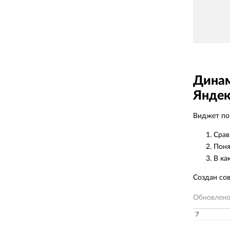
Динам
Яндек
Виджет пок
Срав
Поня
В ка
Создан со
Обновлен
7