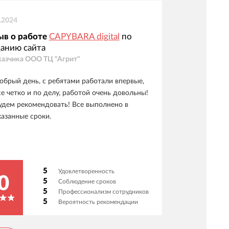
.2024
ыв о работе
CAPYBARA digital
по
анию сайта
казчика
ООО ТЦ "Агрит"
обрый день, с ребятами работали впервые,
се четко и по делу, работой очень довольны!
удем рекомендовать! Все выполнено в
казанные сроки.
5
Удовлетворенность
0
5
Соблюдение сроков
5
Профессионализм сотрудников
5
Вероятность рекомендации