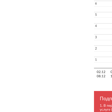
6
5
4
3
2
1
02.12
08.12
Подп
В пе
услуге 