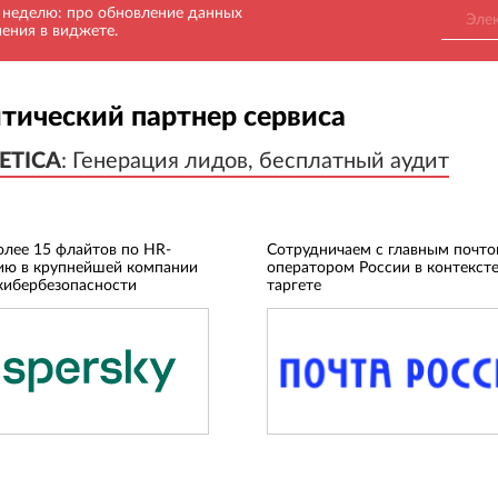
в неделю: про обновление данных
нения в виджете.
тический партнер сервиса
ETICA
ETICA
:
:
Генерация лидов, бесплатный аудит
Генерация лидов, бесплатный аудит
олее 15 флайтов по HR-
Сотрудничаем с главным почт
ию в крупнейшей компании
оператором России в контексте
кибербезопасности
таргете