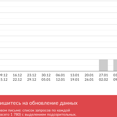
09.12
16.12
23.12
30.12
06.01
13.01
20.01
27.01
03
15.12
22.12
29.12
05.01
12.01
19.01
26.01
02.02
09
ишитесь на обновление данных
рвом письме: список запросов по каждой
(всего 1 780) с выделением подозрительных.