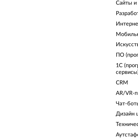
Сайты и
Разрабо
Интерне
Мобиль
Искусст
ПО (про
1С (про
сервисы
CRM
AR/VR-п
Чат-бот
Дизайн 
Техниче
Аутстаф