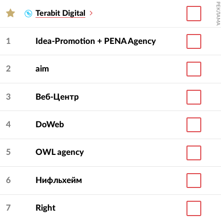
РЕКЛАМА
Terabit Digital
1
Idea-Promotion + PENA Agency
2
aim
3
Веб-Центр
4
DoWeb
5
OWL agency
6
Нифльхейм
7
Right