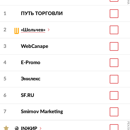
1
ПУТЬ ТОРГОВЛИ
2
«Шольчев»
3
WebCanape
4
E-Promo
5
Энилекс
6
SF.RU
7
Smirnov Marketing
РЕКЛАМА
INЖИР