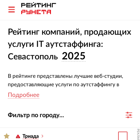
Рейтинг компаний, продающих
услуги IT аутстаффинга:
2025
Севастополь
В рейтинге представлены лучшие веб-студии,
предоставляющие услуги по аутстаффингу в
Севастополе. При создании рейтинга мы
Подробнее
оценивали выручку, число клиентов и средний
срок работы с ними.
Методика и критерии
Фильтр по городу...
оценки
РЕКЛАМА
Рекомендуем выбрать агентство по услугам и
Триада